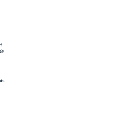
t
de
is
,