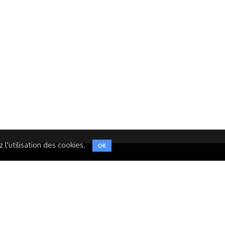
Réseaux Sociaux
NT
FACEBOOK
LINKEDIN
INSTAGRAM
TWITTER
l'utilisation des cookies.
OK