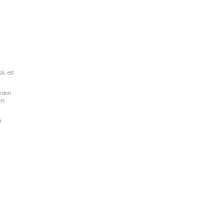
al, est
u don
rs
a