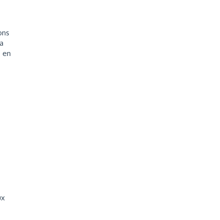
ons
a
e en
ux