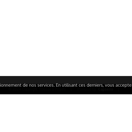
ormations Générales
Autres
ITIONS GÉNÉRALES
CAMPAGNE DE FINANCEME
ISATION
AIRES ÉDUCATIVES (OFB)
IONS LÉGALES
AIDE ET CONTACT
TIQUE DE CONFIDENTIALITÉ
LA CHARTE
ARATION D'ACCESSIBILITÉ
onnement de nos services. En utilisant ces derniers, vous acceptez 
© 2024 Copyright Trousse à Projets
|
Powered by
Capsens
|