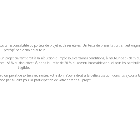
s la responsabilité du porteur de projet et de ses élèves. Un texte de présentation, s'il est origin
protégé par le droit d'auteur
’un projet ouvrent droit à la réduction d’impôt sous certaines conditions, à hauteur de : - 60 % d
rises - 66 % du don effectué, dans la limite de 20 % du revenu imposable annuel pour les particulie
éligibles.
’un projet de sortie avec nuitée, votre don n’ouvre droit à la défiscalisation que s’il s’ajoute à l
ée par ailleurs pour la participation de votre enfant au projet.