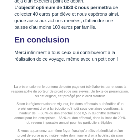
déjà d’un excellent point de départ.
L'objectif optimum de 1920 € nous permettra
de
collecter 40 euros par élève et nous espérons ainsi,
grâce aussi aux actions menées, d’atteindre une
baisse d’au moins 100 euros par famille.
En conclusion
Merci infiniment à tous ceux qui contribueront à la
réalisation de ce voyage, même avec un petit don !
La présentation et le contenu de cette page ont été élaborés par et sous la
responsabilité du porteur de projet et de ses élèves. Un texte de présentation,
s'il est original, est protégé par le droit d'auteur
Selon la réglementation en vigueur, les dons effectués au bénéfice d’un
projet ouvrent droit à la réduction d’impôt sous certaines conditions, à
hauteur de : - 60 % du don effectué et de 0,5 % du chiffre d’affaires
annuel pour les entreprises - 66 % du don effectué, dans la limite de 20 %
du revenu imposable annuel pour les particuliers éligibles.
Si vous appartenez au même foyer fiscal qu’un élève bénéficiaire d’un
projet de sortie avec nuitée, votre don n’ouvre droit à la défiscalisation
que s’il s’ajoute à la contribution que vous avez payée par ailleurs pour la