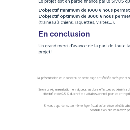
Le projet est en partie financé par le SIVOS q
L'objectif minimum de 1000 € nous perme
L'objectif optimum de 3000 € nous perme
(traineau à chiens, raquettes, visites...).
En conclusion
Un grand merci d'avance de la part de toute la
projet!
La présentation et le contenu de cette page ont été élaborés par et sou
Selon la réglementation en vigueur, les dons effectués au bénéfice d
effectué et de 0,5 % du chiffre d’affaires annuel pour les entrep
Si vous appartenez au même foyer fiscal qu’un élève bénéficiaire d
contribution que vous avez pay