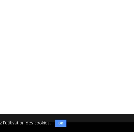
Réseaux Sociaux
NT
FACEBOOK
LINKEDIN
INSTAGRAM
TWITTER
l'utilisation des cookies.
OK