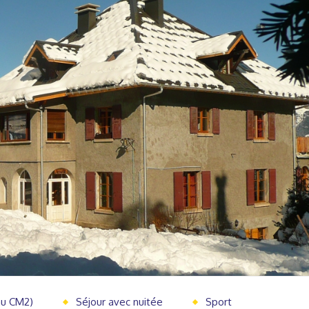
au CM2)
Séjour avec nuitée
Sport