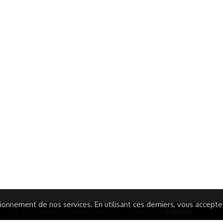
ormations Générales
Autres
ITIONS GÉNÉRALES
CAMPAGNE DE FINANCEME
ISATION
AIRES ÉDUCATIVES (OFB)
IONS LÉGALES
AIDE ET CONTACT
TIQUE DE CONFIDENTIALITÉ
LA CHARTE
ARATION D'ACCESSIBILITÉ
onnement de nos services. En utilisant ces derniers, vous acceptez 
© 2024 Copyright Trousse à Projets
|
Powered by
Capsens
|