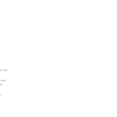
al, est
u don
rs
a