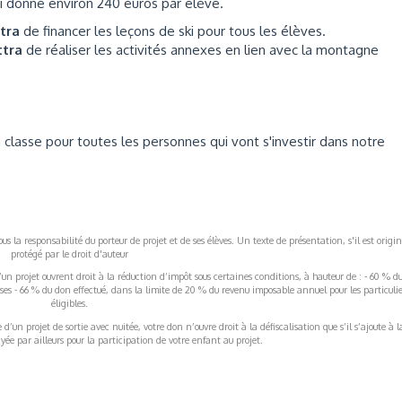
ui donne environ 240 euros par élève.
ttra
de financer les leçons de ski pour tous les élèves.
ttra
de réaliser les activités annexes en lien avec la montagne
 classe pour toutes les personnes qui vont s'investir dans notre
s la responsabilité du porteur de projet et de ses élèves. Un texte de présentation, s'il est origin
protégé par le droit d'auteur
’un projet ouvrent droit à la réduction d’impôt sous certaines conditions, à hauteur de : - 60 % d
rises - 66 % du don effectué, dans la limite de 20 % du revenu imposable annuel pour les particulie
éligibles.
’un projet de sortie avec nuitée, votre don n’ouvre droit à la défiscalisation que s’il s’ajoute à l
ée par ailleurs pour la participation de votre enfant au projet.