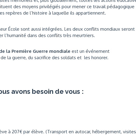
sites mémoriels et, plus globalement, toutes les actions éducativ
tuent des moyens privilégiés pour mener ce travail pédagogique
s repères de l’histoire à laquelle ils appartiennent.
eur École sont aussi intégrées. Les deux conflits mondiaux seront
ler l’humanité dans des conflits très meurtriers.
 de la Première Guerre mondiale
est un événement
e la guerre, du sacrifice des soldats et les honorer.
ous avons besoin de vous :
'élève à 207€ par élève. (Transport en autocar, hébergement, visite