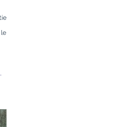
tie
le
.