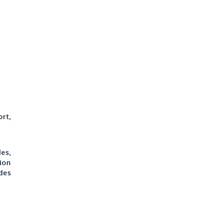
ort,
es,
ion
des