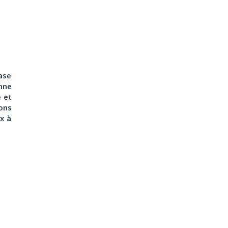
ase
nne
e et
ons
x à