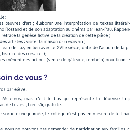
le:
es œuvres d'art ; élaborer une interprétation de textes littérair
nd Rostand et de son adaptation au cinéma par Jean-Paul Rappe
 retrace la genèse fictive de la création de cette pièce ;
es artistes : visiter la maison d'un écrivain ;
nt Jean de Luz, en lien avec le XVIIe siècle, date de l'action de la p
 histoire des corsaires);
èves mènent des actions (vente de gâteaux, tombola) pour finance
oin de vous ?
ros par élève.
 65 euros, mais c'est le bus qui représente la dépense la p
n de Luz est, bien sûr, gratuite.
sortie d'une journée, le collège n'est pas en mesure de le fina
, nous ne pouvons pas demander de participation aux familles, ca