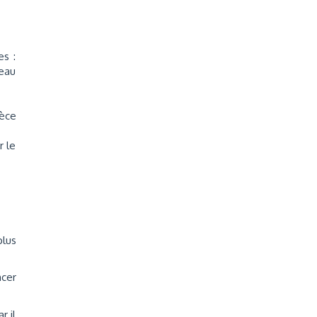
es :
neau
ièce
r le
lus
ncer
r il