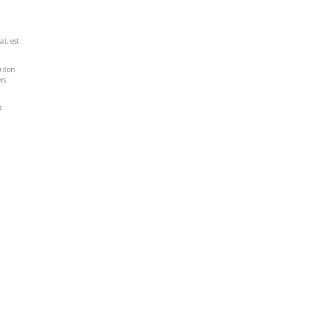
al, est
u don
rs
a
Réseaux Sociaux
NT
FACEBOOK