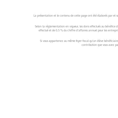
La présentation et le contenu de cette page ont été élaborés par et sou
Selon la réglementation en vigueur, les dons effectués au bénéfice d
effectué et de 0,5 % du chiffre d’affaires annuel pour les entrep
Si vous appartenez au même foyer fiscal qu’un élève bénéficiaire d
contribution que vous avez pay
À propos
Inf
QUI SOMMES-NOUS ?
COND