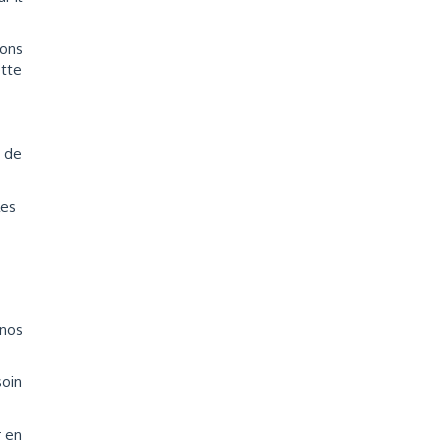
vons
ette
t de
les
 nos
soin
r en