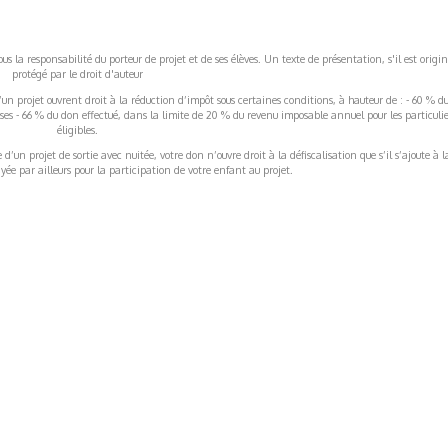
s la responsabilité du porteur de projet et de ses élèves. Un texte de présentation, s'il est origin
protégé par le droit d'auteur
’un projet ouvrent droit à la réduction d’impôt sous certaines conditions, à hauteur de : - 60 % d
rises - 66 % du don effectué, dans la limite de 20 % du revenu imposable annuel pour les particulie
éligibles.
’un projet de sortie avec nuitée, votre don n’ouvre droit à la défiscalisation que s’il s’ajoute à l
ée par ailleurs pour la participation de votre enfant au projet.
ormations Générales
Autres
ITIONS GÉNÉRALES
CAMPAGNE DE FINANCEME