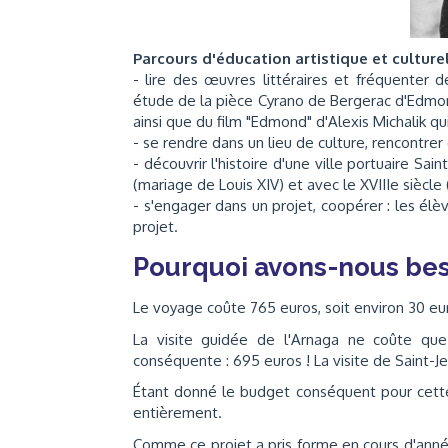
Parcours d'éducation artistique et culturel
- lire des œuvres littéraires et fréquenter d
étude de la pièce Cyrano de Bergerac d'Edmo
ainsi que du film "Edmond" d'Alexis Michalik qui
- se rendre dans un lieu de culture, rencontrer d
- découvrir l'histoire d'une ville portuaire Sai
(mariage de Louis XIV) et avec le XVIIIe siècle (
- s'engager dans un projet, coopérer : les él
projet.
Pourquoi avons-nous bes
Le voyage coûte 765 euros, soit environ 30 eu
La visite guidée de l'Arnaga ne coûte que
conséquente : 695 euros ! La visite de Saint-Jea
Étant donné le budget conséquent pour cette 
entièrement.
Comme ce projet a pris forme en cours d'année