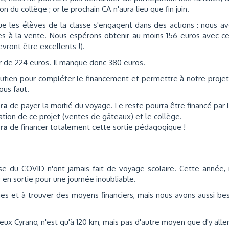
on du collège ; or le prochain CA n'aura lieu que fin juin.
que les élèves de la classe s'engagent dans des actions : nous a
es à la vente. Nous espérons obtenir au moins 156 euros avec c
evront être excellents !).
ur de 224 euros. Il manque donc 380 euros.
utien pour compléter le financement et permettre à notre proje
ous faut.
tra
de payer la moitié du voyage. Le reste pourra être financé par 
sation de ce projet (ventes de gâteaux) et le collège.
tra
de financer totalement cette sortie pédagogique !
se du COVID n'ont jamais fait de voyage scolaire. Cette année,
n sortie pour une journée inoubliable.
s et à trouver des moyens financiers, mais nous avons aussi be
x Cyrano, n'est qu'à 120 km, mais pas d'autre moyen que d'y alle