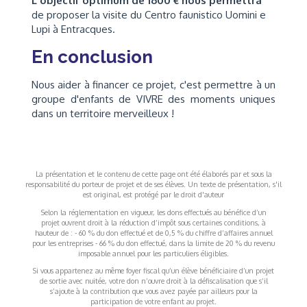
L'objectif optimum de 1600 € nous permettra
de proposer la visite du Centro faunistico Uomini e
Lupi à Entracques.
En conclusion
Nous aider à financer ce projet, c'est permettre à un
groupe d'enfants de VIVRE des moments uniques
dans un territoire merveilleux !
La présentation et le contenu de cette page ont été élaborés par et sous la
responsabilité du porteur de projet et de ses élèves. Un texte de présentation, s'il
est original, est protégé par le droit d'auteur
Selon la réglementation en vigueur, les dons effectués au bénéfice d’un
projet ouvrent droit à la réduction d’impôt sous certaines conditions, à
hauteur de : - 60 % du don effectué et de 0,5 % du chiffre d’affaires annuel
pour les entreprises - 66 % du don effectué, dans la limite de 20 % du revenu
imposable annuel pour les particuliers éligibles.
Si vous appartenez au même foyer fiscal qu’un élève bénéficiaire d’un projet
de sortie avec nuitée, votre don n’ouvre droit à la défiscalisation que s’il
s’ajoute à la contribution que vous avez payée par ailleurs pour la
participation de votre enfant au projet.