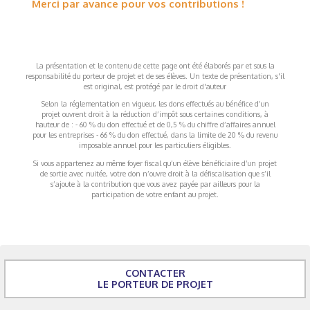
Merci par avance pour vos contributions !
La présentation et le contenu de cette page ont été élaborés par et sous la
responsabilité du porteur de projet et de ses élèves. Un texte de présentation, s'il
est original, est protégé par le droit d'auteur
Selon la réglementation en vigueur, les dons effectués au bénéfice d’un
projet ouvrent droit à la réduction d’impôt sous certaines conditions, à
hauteur de : - 60 % du don effectué et de 0,5 % du chiffre d’affaires annuel
pour les entreprises - 66 % du don effectué, dans la limite de 20 % du revenu
imposable annuel pour les particuliers éligibles.
Si vous appartenez au même foyer fiscal qu’un élève bénéficiaire d’un projet
de sortie avec nuitée, votre don n’ouvre droit à la défiscalisation que s’il
s’ajoute à la contribution que vous avez payée par ailleurs pour la
participation de votre enfant au projet.
CONTACTER
LE PORTEUR DE PROJET