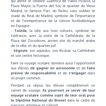
qui abrite le célèbre
Guernica
de Pablo Picasso, la
Plaza Mayor, la Puerta del Sol, le quartier du Vieux
Madrid, le fameux Parc du Retiro sans oublier le
stade du Real de Madrid, symbole de l'importance
et de l'omniprésence de la culture footballistique
en Espagne.
-
Tolède
, la ville aux trois cultures, symbole de
tolérance, avec la visite de la Cathédrale, de la
Plaza del Zocodover, ancien site du marché arabe
de la ville, et du quartier juif.
-
Ségovie
, son aqueduc, son Alcázar, sa Cathédrale
et son centre historique.
Faire ce voyage scolaire donnera aussi l’opportunité
aux élèves
de gagner en autonomie
et de
faire
preuve de responsabilité
et de
s'engager
dans
un projet commun.
Pendant ce séjour, les élèves complèteront un
carnet de voyage.
Ils pourront se servir de leur
voyage scolaire comme sujet de leur oral pour
le Diplôme National du Brevet
dans le cadre du
parcours artistique et culturel.