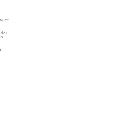
al, est
u don
rs
a
Réseaux Sociaux
NT
FACEBOOK