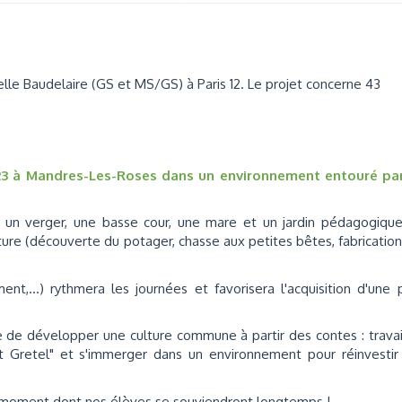
le Baudelaire (GS et MS/GS) à Paris 12. Le projet concerne 43
023 à Mandres-Les-Roses dans un environnement entouré par
 à un verger, une basse cour, une mare et un jardin pédagogiqu
nature (découverte du potager, chasse aux petites bêtes, fabricatio
nt,...) rythmera les journées et favorisera l'acquisition d'une 
le de développer une culture commune à partir des contes : travai
t Gretel" et s'immerger dans un environnement pour réinvestir
n moment dont nos élèves se souviendront longtemps !