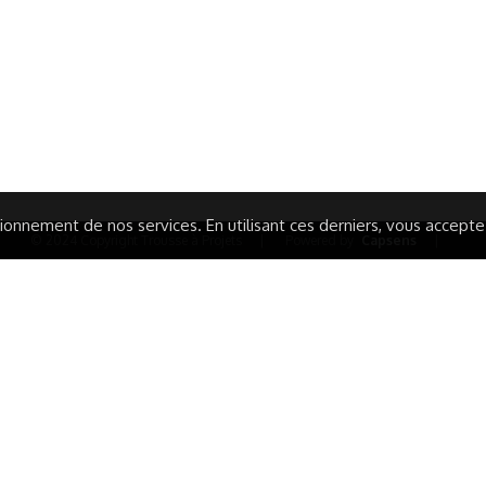
ISATION
AIRES ÉDUCATIVES (OFB)
IONS LÉGALES
AIDE ET CONTACT
TIQUE DE CONFIDENTIALITÉ
LA CHARTE
ARATION D'ACCESSIBILITÉ
onnement de nos services. En utilisant ces derniers, vous acceptez 
© 2024 Copyright Trousse à Projets
|
Powered by
Capsens
|