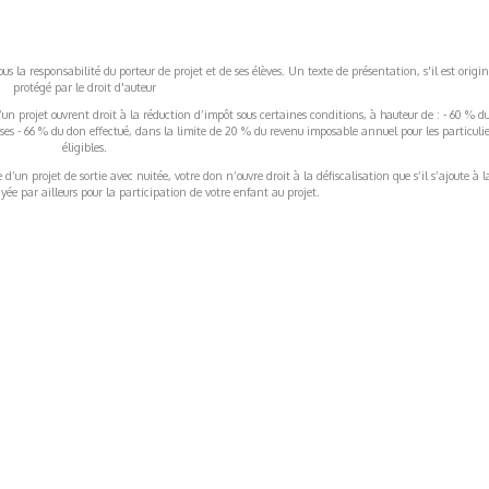
s la responsabilité du porteur de projet et de ses élèves. Un texte de présentation, s'il est origin
protégé par le droit d'auteur
’un projet ouvrent droit à la réduction d’impôt sous certaines conditions, à hauteur de : - 60 % d
rises - 66 % du don effectué, dans la limite de 20 % du revenu imposable annuel pour les particulie
éligibles.
’un projet de sortie avec nuitée, votre don n’ouvre droit à la défiscalisation que s’il s’ajoute à l
ée par ailleurs pour la participation de votre enfant au projet.
ormations Générales
Autres
ITIONS GÉNÉRALES
CAMPAGNE DE FINANCEME