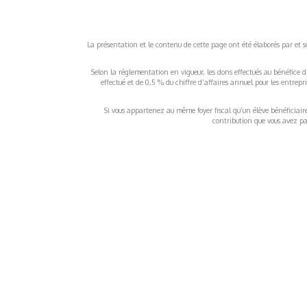
La présentation et le contenu de cette page ont été élaborés par et sou
Selon la réglementation en vigueur, les dons effectués au bénéfice d
effectué et de 0,5 % du chiffre d’affaires annuel pour les entrep
Si vous appartenez au même foyer fiscal qu’un élève bénéficiaire d
contribution que vous avez pay
À propos
Inf
QUI SOMMES-NOUS ?
COND