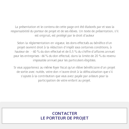
La présentation et le contenu de cette page ont été élaborés par et sous la
responsabilité du porteur de projet et de ses élèves. Un texte de présentation, s'il
est original, est protégé par le droit d'auteur
Selon la réglementation en vigueur, les dons effectués au bénéfice d’un
projet ouvrent droit à la réduction d’impôt sous certaines conditions, à
hauteur de : - 60 % du don effectué et de 0,5 % du chiffre d’affaires annuel
pour les entreprises - 66 % du don effectué, dans la limite de 20 % du revenu
imposable annuel pour les particuliers éligibles.
Si vous appartenez au même foyer fiscal qu’un élève bénéficiaire d’un projet
de sortie avec nuitée, votre don n’ouvre droit à la défiscalisation que s’il
s’ajoute à la contribution que vous avez payée par ailleurs pour la
participation de votre enfant au projet.
CONTACTER
LE PORTEUR DE PROJET