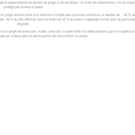
s la responsabilité du porteur de projet et de ses élèves. Un texte de présentation, s'il est origin
protégé par le droit d'auteur
’un projet ouvrent droit à la réduction d’impôt sous certaines conditions, à hauteur de : - 60 % d
rises - 66 % du don effectué, dans la limite de 20 % du revenu imposable annuel pour les particulie
éligibles.
’un projet de sortie avec nuitée, votre don n’ouvre droit à la défiscalisation que s’il s’ajoute à l
ée par ailleurs pour la participation de votre enfant au projet.