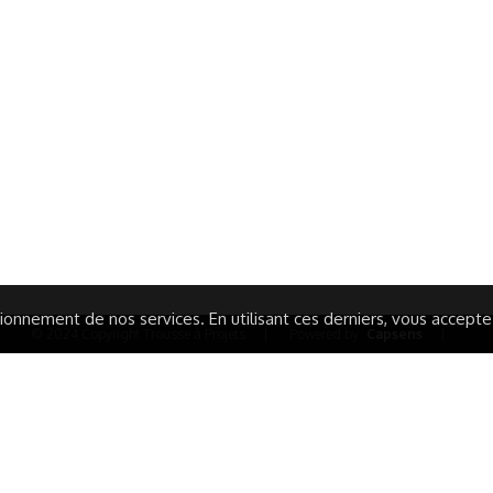
ormations Générales
Autres
ITIONS GÉNÉRALES
CAMPAGNE DE FINANCEME
ISATION
AIRES ÉDUCATIVES (OFB)
IONS LÉGALES
AIDE ET CONTACT
TIQUE DE CONFIDENTIALITÉ
LA CHARTE
ARATION D'ACCESSIBILITÉ
onnement de nos services. En utilisant ces derniers, vous acceptez 
© 2024 Copyright Trousse à Projets
|
Powered by
Capsens
|