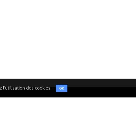
Réseaux Sociaux
NT
FACEBOOK
LINKEDIN
INSTAGRAM
TWITTER
l'utilisation des cookies.
OK