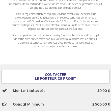
La présentation et le contenu de cette page ont été élaborés par et sous la
responsabilité du porteur de projet et de ses élèves. Un texte de présentation, s'il
est original, est protégé par le droit d'auteur
Selon la réglementation en vigueur, les dons effectués au bénéfice d’un
projet ouvrent droit à la réduction d’impôt sous certaines conditions, à
hauteur de : - 60 % du don effectué et de 0,5 % du chiffre d’affaires annuel
pour les entreprises - 66 % du don effectué, dans la limite de 20 % du revenu
imposable annuel pour les particuliers éligibles.
Si vous appartenez au même foyer fiscal qu’un élève bénéficiaire d’un projet
de sortie avec nuitée, votre don n’ouvre droit à la défiscalisation que s’il
s’ajoute à la contribution que vous avez payée par ailleurs pour la
participation de votre enfant au projet.
CONTACTER
LE PORTEUR DE PROJET
Montant collecté :
50,00 €
Objectif Minimum
2 500,00 €