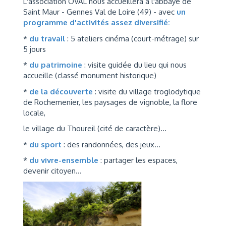
L'association OVAL nous accueillera à l'abbaye de
Saint Maur - Gennes Val de Loire (49) - avec
un
programme d'activités assez diversifié:
*
du travail
: 5 ateliers cinéma (court-métrage) sur
5 jours
*
du patrimoine
: visite guidée du lieu qui nous
accueille (classé monument historique)
*
de la découverte
: visite du village troglodytique
de Rochemenier, les paysages de vignoble, la flore
locale,
le village du Thoureil (cité de caractère)...
*
du sport
: des randonnées, des jeux...
*
du vivre-ensemble
: partager les espaces,
devenir citoyen...