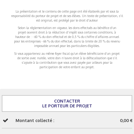
La présentation et le contenu de cette page ont été élaborés par et sous la
responsabilité du porteur de projet et de ses élèves. Un texte de présentation, s'il
est original, est protégé par le droit d'auteur
Selon la réglementation en vigueur, les dons effectués au bénéfice d’un
projet ouvrent droit à la réduction d’impôt sous certaines conditions, à
hauteur de : - 60 % du don effectué et de 0,5 % du chiffre d’affaires annuel
pour les entreprises - 66 % du don effectué, dans la limite de 20 % du revenu
imposable annuel pour les particuliers éligibles.
Si vous appartenez au même foyer fiscal qu’un élève bénéficiaire d’un projet
de sortie avec nuitée, votre don n’ouvre droit à la défiscalisation que s’il
s’ajoute à la contribution que vous avez payée par ailleurs pour la
participation de votre enfant au projet.
CONTACTER
LE PORTEUR DE PROJET
Montant collecté :
0,00 €