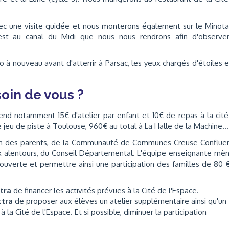
vec une visite guidée et nous monterons également sur le Minot
'est au canal du Midi que nous nous rendrons afin d'observe
to à nouveau avant d'atterrir à Parsac, les yeux chargés d'étoiles e
oin de vous ?
nd notamment 15€ d'atelier par enfant et 10€ de repas à la cit
e jeu de piste à Toulouse, 960€ au total à La Halle de la Machine...
tion des parents, de la Communauté de Communes Creuse Conflue
ux alentours, du Conseil Départemental. L'équipe enseignante mè
ouverte et permettre ainsi une participation des familles de 80 
ttra
de financer les activités prévues à la Cité de l'Espace.
ttra
de proposer aux élèves un atelier supplémentaire ainsi qu'un
 la Cité de l'Espace. Et si possible, diminuer la participation