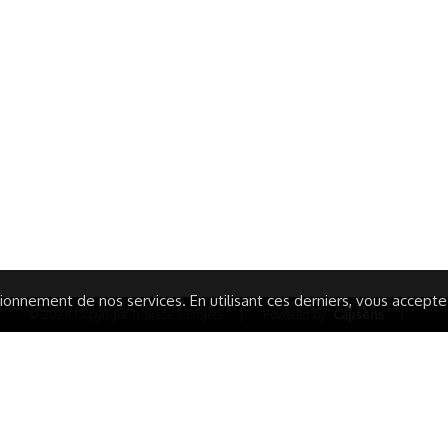
ormations Générales
Autres
ITIONS GÉNÉRALES
CAMPAGNE DE FINANCEME
ISATION
AIRES ÉDUCATIVES (OFB)
IONS LÉGALES
AIDE ET CONTACT
TIQUE DE CONFIDENTIALITÉ
LA CHARTE
ARATION D'ACCESSIBILITÉ
onnement de nos services. En utilisant ces derniers, vous acceptez 
© 2024 Copyright Trousse à Projets
|
Powered by
Capsens
|