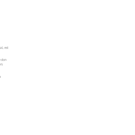
al, est
u don
rs
a