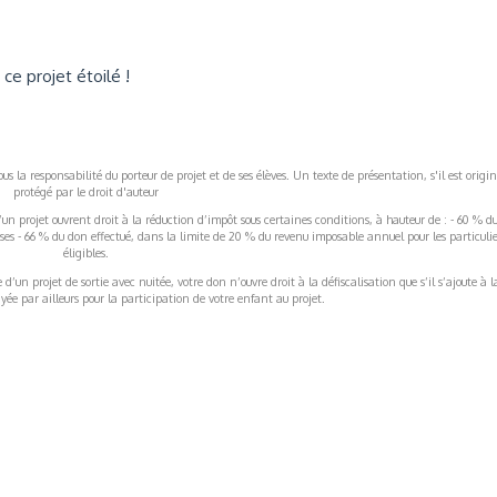
ce projet étoilé !
s la responsabilité du porteur de projet et de ses élèves. Un texte de présentation, s'il est origin
protégé par le droit d'auteur
’un projet ouvrent droit à la réduction d’impôt sous certaines conditions, à hauteur de : - 60 % d
rises - 66 % du don effectué, dans la limite de 20 % du revenu imposable annuel pour les particulie
éligibles.
’un projet de sortie avec nuitée, votre don n’ouvre droit à la défiscalisation que s’il s’ajoute à l
ée par ailleurs pour la participation de votre enfant au projet.