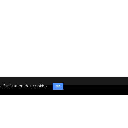
Réseaux Sociaux
NT
FACEBOOK
LINKEDIN
INSTAGRAM
TWITTER
l'utilisation des cookies.
OK