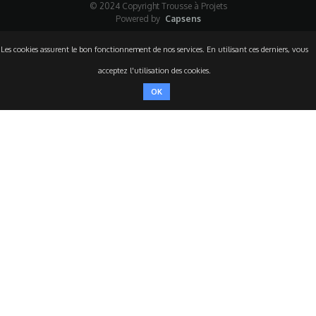
© 2024 Copyright Trousse à Projets
Powered by
Capsens
Les cookies assurent le bon fonctionnement de nos services. En utilisant ces derniers, vous
acceptez l'utilisation des cookies.
OK