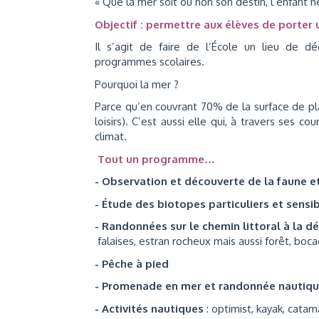
« Que la mer soit ou non son destin, l’enfant ne
Objectif : permettre aux élèves de porter
Il s’agit de faire de l’École un lieu de d
programmes scolaires.
Pourquoi la mer ?
Parce qu’en couvrant 70% de la surface de pla
loisirs). C’est aussi elle qui, à travers ses c
climat.
Tout un programme…
- Observation et découverte de la faune et
- Étude des biotopes particuliers et sensib
- Randonnées sur le chemin littoral à la d
falaises, estran rocheux mais aussi forêt, bocag
- Pêche à pied
- Promenade en mer et randonnée nautiq
- Activités nautiques
: optimist, kayak, cat