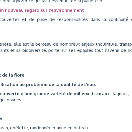
 peut ignorer ce qui fait l’essentiel de la planète. »
 un nouveau regard sur l’environnement
écouvertes et de prise de responsabilités dans la continuité
nète, elle est le berceau de nombreux enjeux (nourriture, transp
ourants et sa biodiversité, porte sur ses épaules tout l’avenir de n
 de la flore
ilisation au problème de la qualité de l'eau.
écouverte d’une grande variété de milieux littoraux
: lagunes,
e, prairies.
ue
amaran, goélette, randonnée marine en bateau