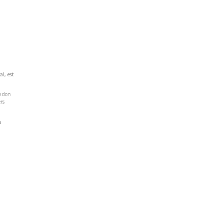
al, est
u don
rs
a