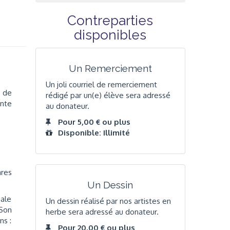
Contreparties
disponibles
Un Remerciement
Un joli courriel de remerciement
l de
rédigé par un(e) élève sera adressé
ante
au donateur.
Pour 5,00 € ou plus
Disponible: Illimité
ares
Un Dessin
éale
Un dessin réalisé par nos artistes en
 Son
herbe sera adressé au donateur.
ns :
Pour 20,00 € ou plus