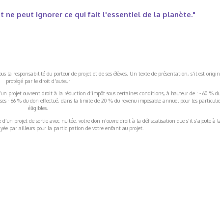
 ne peut ignorer ce qui fait l'essentiel de la planète."
s la responsabilité du porteur de projet et de ses élèves. Un texte de présentation, s'il est origin
protégé par le droit d'auteur
’un projet ouvrent droit à la réduction d’impôt sous certaines conditions, à hauteur de : - 60 % d
rises - 66 % du don effectué, dans la limite de 20 % du revenu imposable annuel pour les particulie
éligibles.
’un projet de sortie avec nuitée, votre don n’ouvre droit à la défiscalisation que s’il s’ajoute à l
ée par ailleurs pour la participation de votre enfant au projet.