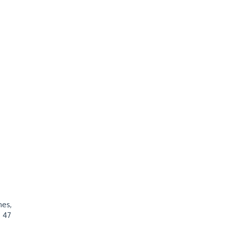
nes,
s 47