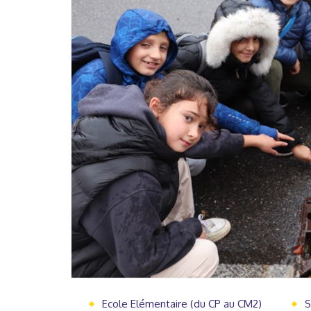
Ecole Elémentaire (du CP au CM2)
S