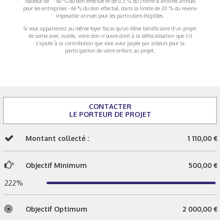
hauteur de : - 60 % du don effectué et de 0,5 % du chiffre d’affaires annuel
pour les entreprises - 66 % du don effectué, dans la limite de 20 % du revenu
imposable annuel pour les particuliers éligibles.
Si vous appartenez au même foyer fiscal qu’un élève bénéficiaire d’un projet
de sortie avec nuitée, votre don n’ouvre droit à la défiscalisation que s’il
s’ajoute à la contribution que vous avez payée par ailleurs pour la
participation de votre enfant au projet.
CONTACTER
LE PORTEUR DE PROJET
Montant collecté :
1 110,00 €
Objectif Minimum
500,00 €
222%
Objectif Optimum
2 000,00 €