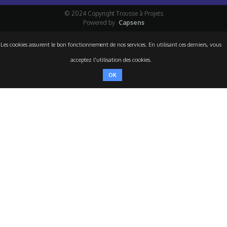
© 2024 Copyright Trousse à Projets
Powered by
Capsens
Les cookies assurent le bon fonctionnement de nos services. En utilisant ces derniers, vous
acceptez l'utilisation des cookies.
OK