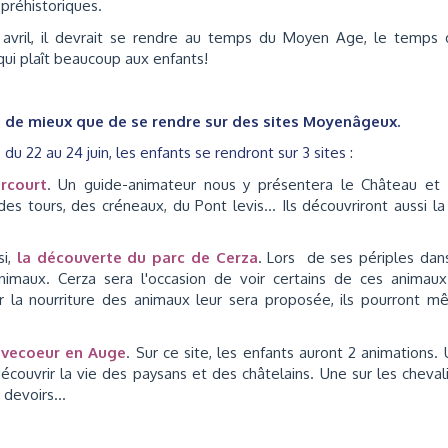
préhistoriques.
En avril, il devrait se rendre au temps du Moyen Age, le temps
qui plaît beaucoup aux enfants!
n de mieux que de se rendre sur des sites Moyenâgeux.
 du 22 au 24 juin, les enfants se rendront sur 3 sites
:
rcourt
. Un guide-animateur nous y présentera le Château et 
es tours, des créneaux, du Pont levis... Ils découvriront aussi la
si,
la découverte du parc de Cerza
. Lors de ses périples dan
imaux. Cerza sera l'occasion de voir certains de ces animaux
r la nourriture des animaux leur sera proposée, ils pourront 
èvecoeur en Auge
. Sur ce site, les enfants auront 2 animations.
couvrir la vie des paysans et des châtelains. Une sur les cheval
 devoirs...