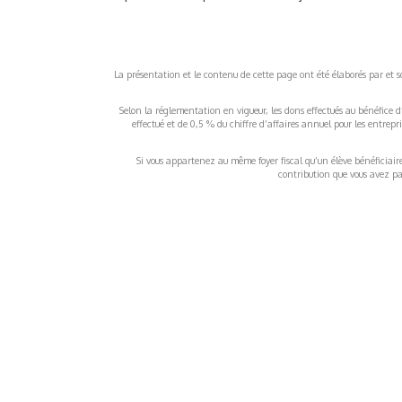
La présentation et le contenu de cette page ont été élaborés par et sou
Selon la réglementation en vigueur, les dons effectués au bénéfice d
effectué et de 0,5 % du chiffre d’affaires annuel pour les entrep
Si vous appartenez au même foyer fiscal qu’un élève bénéficiaire d
contribution que vous avez pay
À propos
Inf