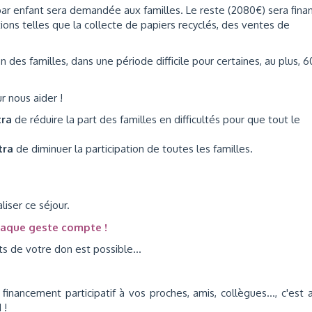
 par enfant sera demandée aux familles. Le reste (2080€) sera fina
tions telles que la collecte de papiers recyclés, des ventes de
n des familles, dans une période difficile pour certaines, au plus, 6
r nous aider !
tra
de réduire la part des familles en difficultés pour que tout le
tra
de diminuer la participation de toutes les familles.
iser ce séjour.
chaque geste compte !
ts de votre don est possible...
nancement participatif à vos proches, amis, collègues..., c'est a
 !