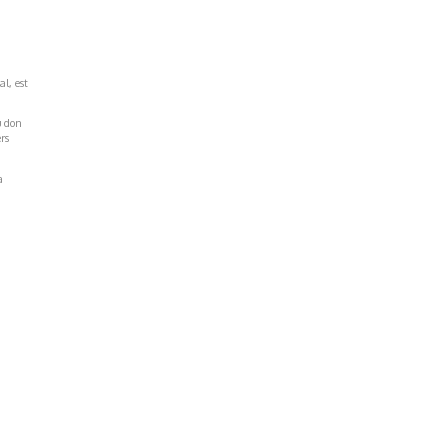
al, est
u don
rs
a
Réseaux Sociaux