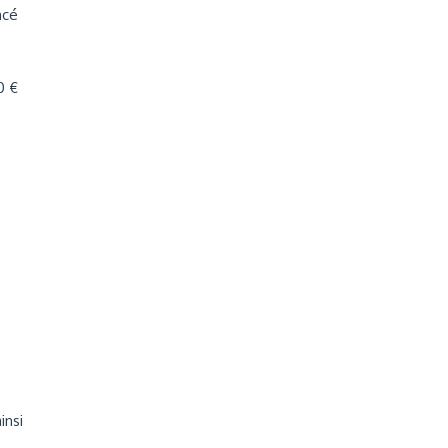
ncé
0 €
insi