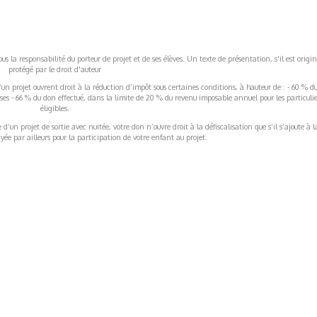
s la responsabilité du porteur de projet et de ses élèves. Un texte de présentation, s'il est origin
protégé par le droit d'auteur
’un projet ouvrent droit à la réduction d’impôt sous certaines conditions, à hauteur de : - 60 % d
rises - 66 % du don effectué, dans la limite de 20 % du revenu imposable annuel pour les particulie
éligibles.
’un projet de sortie avec nuitée, votre don n’ouvre droit à la défiscalisation que s’il s’ajoute à l
ée par ailleurs pour la participation de votre enfant au projet.
ormations Générales
Autres