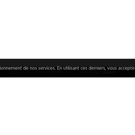
ITIONS GÉNÉRALES
CAMPAGNE DE FINANCEME
ISATION
AIRES ÉDUCATIVES (OFB)
IONS LÉGALES
AIDE ET CONTACT
TIQUE DE CONFIDENTIALITÉ
LA CHARTE
ARATION D'ACCESSIBILITÉ
onnement de nos services. En utilisant ces derniers, vous acceptez 
© 2024 Copyright Trousse à Projets
|
Powered by
Capsens
|