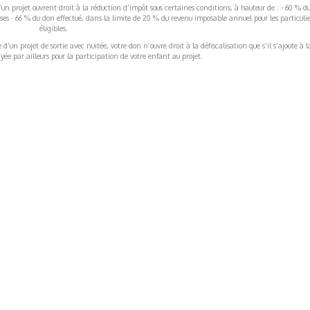
’un projet ouvrent droit à la réduction d’impôt sous certaines conditions, à hauteur de : - 60 % d
rises - 66 % du don effectué, dans la limite de 20 % du revenu imposable annuel pour les particulie
éligibles.
’un projet de sortie avec nuitée, votre don n’ouvre droit à la défiscalisation que s’il s’ajoute à l
ée par ailleurs pour la participation de votre enfant au projet.
ormations Générales
Autres
ITIONS GÉNÉRALES
CAMPAGNE DE FINANCEME
ISATION
AIRES ÉDUCATIVES (OFB)
IONS LÉGALES
AIDE ET CONTACT
TIQUE DE CONFIDENTIALITÉ
LA CHARTE