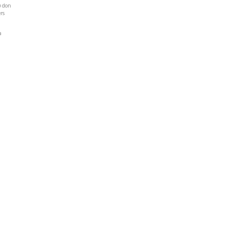
u don
rs
a
Réseaux Sociaux
NT
FACEBOOK
LINKEDIN
INSTAGRAM