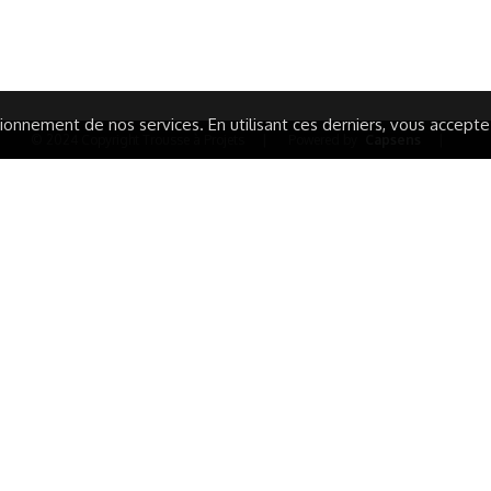
ARATION D'ACCESSIBILITÉ
onnement de nos services. En utilisant ces derniers, vous acceptez 
© 2024 Copyright Trousse à Projets
|
Powered by
Capsens
|