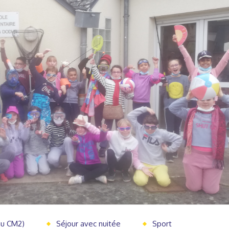
au CM2)
Séjour avec nuitée
Sport