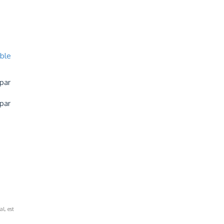
mble
 par
 par
al, est