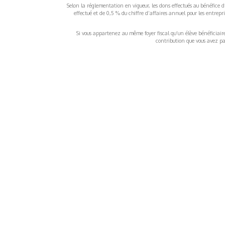
Selon la réglementation en vigueur, les dons effectués au bénéfice d
effectué et de 0,5 % du chiffre d’affaires annuel pour les entrep
Si vous appartenez au même foyer fiscal qu’un élève bénéficiaire d
contribution que vous avez pay
À propos
Inf
QUI SOMMES-NOUS ?
COND
D'UTIL
FONDATEURS
MENT
MÉCÈNES
POLI