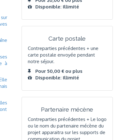
Pour 20,00 € ou plus
Disponible: Illimité
 sur
èves
Carte postale
aîne
Contreparties précédentes + une
carte postale envoyée pendant
 ses
notre séjour.
te à
Pour 50,00 € ou plus
Disponible: Illimité
Elle
mais
lles
Partenaire mécène
ront
Contreparties précédentes + Le logo
ou le nom du partenaire mécène du
projet apparaitra sur les supports de
communication du projet.