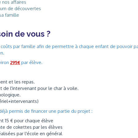
nos affaires
imum de découvertes
sa famille
oin de vous ?
coûts par famille afin de permettre à chaque enfant de pouvoir pa
en.
nviron
295€
par élève.
ent et les repas.
 de l'intervenant pour le char à voile.
thologique.
ériel+intervenants)
éjà permis de financer une partie du projet :
nt 15 € pour chaque élève
nte de cokettes par les élèves
éalisées par l'école en général