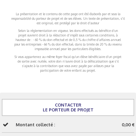
La présentation et le contenu de cette page ont été élaborés par et sous la
responsabilité du porteur de projet et de ses élèves. Un texte de présentation, s'il
est original, est protégé par le droit d'auteur
Selon la réglementation en vigueur, les dons effectués au bénéfice d’un
projet ouvrent droit à la réduction d’impôt sous certaines conditions, à
hauteur de : - 60 % du don effectué et de 0,5 % du chiffre d’affaires annuel
pour les entreprises - 66 % du don effectué, dans la limite de 20 % du revenu
imposable annuel pour les particuliers éligibles.
Si vous appartenez au même foyer fiscal qu’un élève bénéficiaire d’un projet
de sortie avec nuitée, votre don n’ouvre droit à la défiscalisation que s’il
s’ajoute à la contribution que vous avez payée par ailleurs pour la
participation de votre enfant au projet.
CONTACTER
LE PORTEUR DE PROJET
Montant collecté :
0,00 €