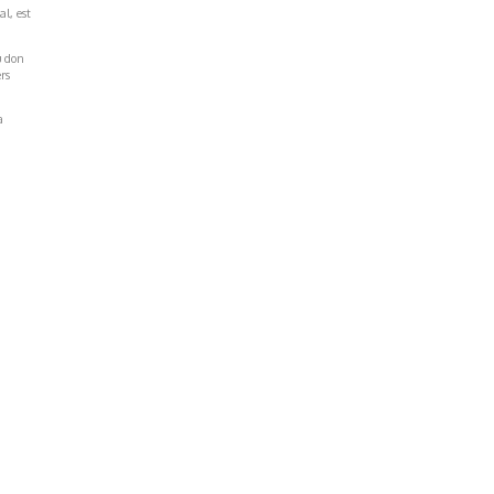
al, est
u don
rs
a
Réseaux Sociaux
NT
FACEBOOK
LINKEDIN