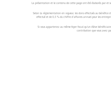
La présentation et le contenu de cette page ont été élaborés par et sou
Selon la réglementation en vigueur, les dons effectués au bénéfice d
effectué et de 0,5 % du chiffre d’affaires annuel pour les entrep
Si vous appartenez au même foyer fiscal qu’un élève bénéficiaire d
contribution que vous avez pay
À propos
Inf
QUI SOMMES-NOUS ?
COND
D'UTIL
FONDATEURS
MENT