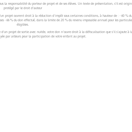
s la responsabilité du porteur de projet et de ses élèves. Un texte de présentation, s'il est origin
protégé par le droit d'auteur
’un projet ouvrent droit à la réduction d’impôt sous certaines conditions, à hauteur de : - 60 % d
rises - 66 % du don effectué, dans la limite de 20 % du revenu imposable annuel pour les particulie
éligibles.
’un projet de sortie avec nuitée, votre don n’ouvre droit à la défiscalisation que s’il s’ajoute à l
ée par ailleurs pour la participation de votre enfant au projet.
ormations Générales
Autres
ITIONS GÉNÉRALES
CAMPAGNE DE FINANCEME
ISATION
AIRES ÉDUCATIVES (OFB)
IONS LÉGALES
AIDE ET CONTACT