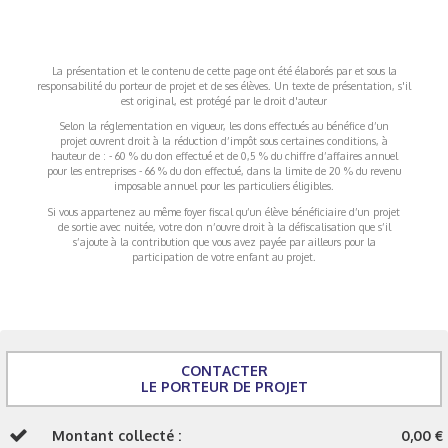
La présentation et le contenu de cette page ont été élaborés par et sous la
responsabilité du porteur de projet et de ses élèves. Un texte de présentation, s'il
est original, est protégé par le droit d'auteur
Selon la réglementation en vigueur, les dons effectués au bénéfice d’un
projet ouvrent droit à la réduction d’impôt sous certaines conditions, à
hauteur de : - 60 % du don effectué et de 0,5 % du chiffre d’affaires annuel
pour les entreprises - 66 % du don effectué, dans la limite de 20 % du revenu
imposable annuel pour les particuliers éligibles.
Si vous appartenez au même foyer fiscal qu’un élève bénéficiaire d’un projet
de sortie avec nuitée, votre don n’ouvre droit à la défiscalisation que s’il
s’ajoute à la contribution que vous avez payée par ailleurs pour la
participation de votre enfant au projet.
CONTACTER
LE PORTEUR DE PROJET
Montant collecté :
0,00 €