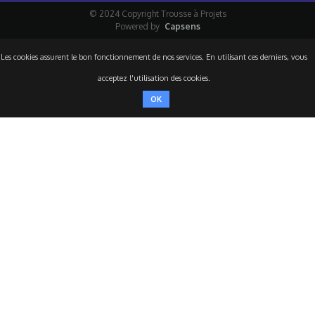
© 2024 Copyright Trousse à Projets
Powered by
Capsens
Les cookies assurent le bon fonctionnement de nos services. En utilisant ces derniers, vous
acceptez l'utilisation des cookies.
OK