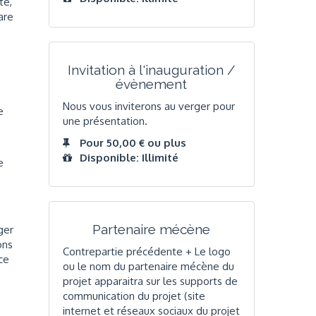
té,
are
Invitation à l'inauguration /
évènement
Nous vous inviterons au verger pour
e
une présentation.
Pour 50,00 € ou plus
Disponible: Illimité
e
Partenaire mécène
ger
ons
Contrepartie précédente + Le logo
ce
ou le nom du partenaire mécène du
projet apparaitra sur les supports de
communication du projet (site
internet et réseaux sociaux du projet