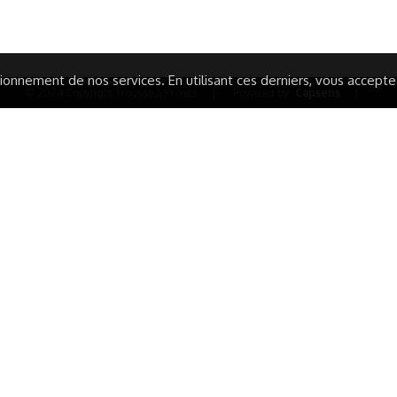
ARATION D'ACCESSIBILITÉ
onnement de nos services. En utilisant ces derniers, vous acceptez 
© 2024 Copyright Trousse à Projets
|
Powered by
Capsens
|