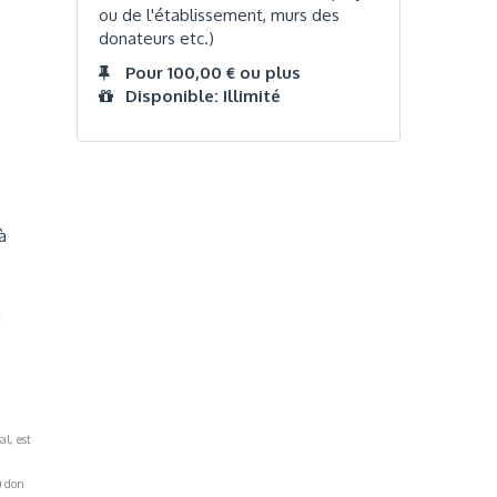
ou de l'établissement, murs des
donateurs etc.)
Pour 100,00 € ou plus
Disponible: Illimité
à
i
al, est
u don