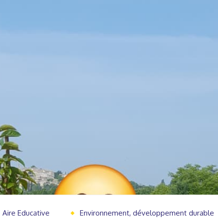
Aire Educative
Environnement, développement durable