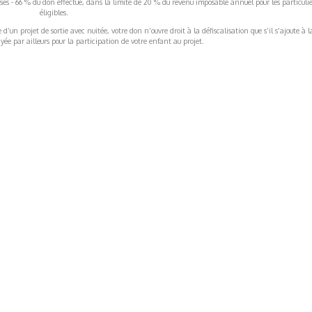
rises - 66 % du don effectué, dans la limite de 20 % du revenu imposable annuel pour les particulie
éligibles.
’un projet de sortie avec nuitée, votre don n’ouvre droit à la défiscalisation que s’il s’ajoute à l
ée par ailleurs pour la participation de votre enfant au projet.
ormations Générales
Autres
ITIONS GÉNÉRALES
CAMPAGNE DE FINANCEME
ISATION
AIRES ÉDUCATIVES (OFB)
IONS LÉGALES
AIDE ET CONTACT
TIQUE DE CONFIDENTIALITÉ
LA CHARTE