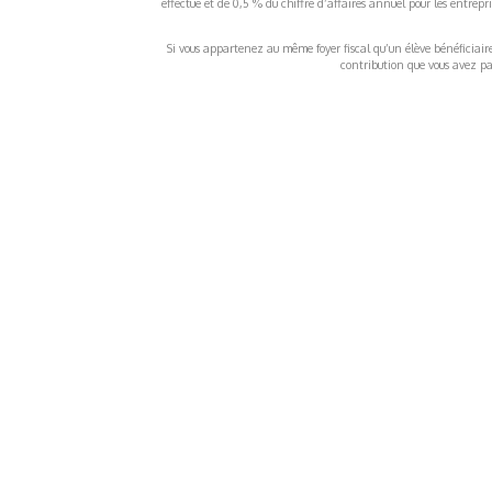
effectué et de 0,5 % du chiffre d’affaires annuel pour les entrep
Si vous appartenez au même foyer fiscal qu’un élève bénéficiaire d
contribution que vous avez pay
À propos
Inf
QUI SOMMES-NOUS ?
COND
D'UTIL
FONDATEURS
MENT
MÉCÈNES
POLI
PARTENAIRES