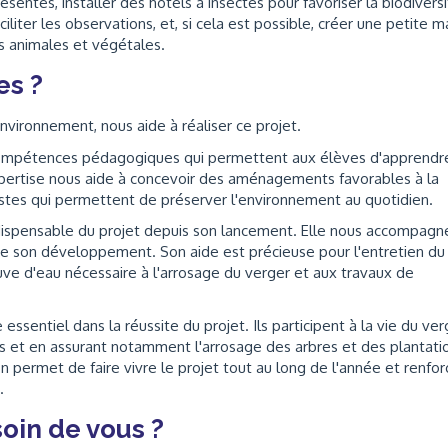
entes, installer des hôtels à insectes pour favoriser la biodiversi
liter les observations, et, si cela est possible, créer une petite m
s animales et végétales.
es ?
vironnement, nous aide à réaliser ce projet.
 compétences pédagogiques qui permettent aux élèves d'apprendr
xpertise nous aide à concevoir des aménagements favorables à la
gestes qui permettent de préserver l'environnement au quotidien.
ndispensable du projet depuis son lancement. Elle nous accompagn
de son développement. Son aide est précieuse pour l'entretien du
ve d'eau nécessaire à l'arrosage du verger et aux travaux de
ssentiel dans la réussite du projet. Ils participent à la vie du ver
ons et en assurant notamment l'arrosage des arbres et des plantati
n permet de faire vivre le projet tout au long de l'année et renfor
.
oin de vous ?