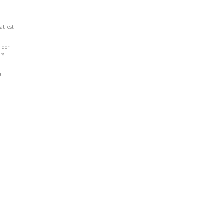
al, est
u don
rs
a
Réseaux Sociaux
NT
FACEBOOK