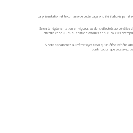
La présentation et le contenu de cette page ont été élaborés par et sou
Selon la réglementation en vigueur, les dons effectués au bénéfice d
effectué et de 0,5 % du chiffre d’affaires annuel pour les entrep
Si vous appartenez au même foyer fiscal qu’un élève bénéficiaire d
contribution que vous avez pay
À propos
Inf
QUI SOMMES-NOUS ?
COND