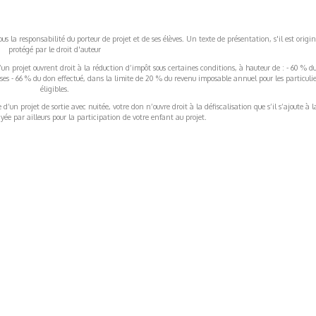
s la responsabilité du porteur de projet et de ses élèves. Un texte de présentation, s'il est origin
protégé par le droit d'auteur
’un projet ouvrent droit à la réduction d’impôt sous certaines conditions, à hauteur de : - 60 % d
rises - 66 % du don effectué, dans la limite de 20 % du revenu imposable annuel pour les particulie
éligibles.
’un projet de sortie avec nuitée, votre don n’ouvre droit à la défiscalisation que s’il s’ajoute à l
ée par ailleurs pour la participation de votre enfant au projet.
ormations Générales
Autres
ITIONS GÉNÉRALES
CAMPAGNE DE FINANCEME