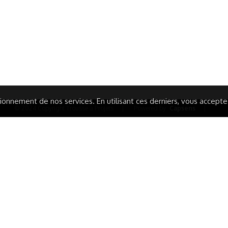
ISATION
AIRES ÉDUCATIVES (OFB)
IONS LÉGALES
AIDE ET CONTACT
TIQUE DE CONFIDENTIALITÉ
LA CHARTE
ARATION D'ACCESSIBILITÉ
onnement de nos services. En utilisant ces derniers, vous acceptez 
© 2024 Copyright Trousse à Projets
|
Powered by
Capsens
|