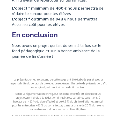
Afin d'éviter de répercuter sur les familles.
L'objectif minimum de 400 € nous permettra
de
réduire le surcout pour les élèves
L'objectif optimum de 948 € nous permettra
Aucun surcoût pour les élèves
En conclusion
Nous avons un projet qui fait du sens à la fois sur le
fond pédagogique et sur la bonne ambiance de la
journée de fin d'année !
La présentation et le contenu de cette page ont été élaborés par et sous la
responsabilité du porteur de projet et de ses élèves. Un texte de présentation, s'il
est original, est protégé par le droit d'auteur
Selon la réglementation en vigueur, les dons effectués au bénéfice d’un
projet ouvrent droit à la réduction d’impôt sous certaines conditions, à
hauteur de : - 60 % du don effectué et de 0,5 % du chiffre d’affaires annuel
pour les entreprises - 66 % du don effectué, dans la limite de 20 % du revenu
imposable annuel pour les particuliers éligibles.
Si vous appartenez au même foyer fiscal qu’un élève bénéficiaire d’un projet