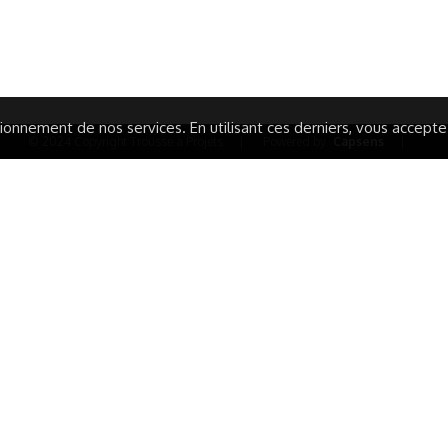
TIQUE DE CONFIDENTIALITÉ
LA CHARTE
ARATION D'ACCESSIBILITÉ
onnement de nos services. En utilisant ces derniers, vous acceptez 
© 2024 Copyright Trousse à Projets
|
Powered by
Capsens
|