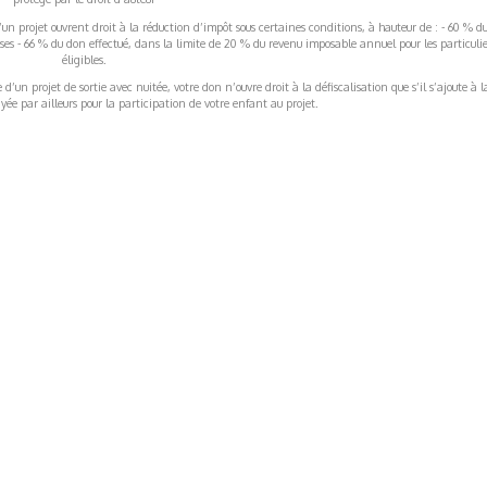
’un projet ouvrent droit à la réduction d’impôt sous certaines conditions, à hauteur de : - 60 % d
rises - 66 % du don effectué, dans la limite de 20 % du revenu imposable annuel pour les particulie
éligibles.
’un projet de sortie avec nuitée, votre don n’ouvre droit à la défiscalisation que s’il s’ajoute à l
ée par ailleurs pour la participation de votre enfant au projet.
ormations Générales
Autres
ITIONS GÉNÉRALES
CAMPAGNE DE FINANCEME
ISATION
AIRES ÉDUCATIVES (OFB)
IONS LÉGALES
AIDE ET CONTACT