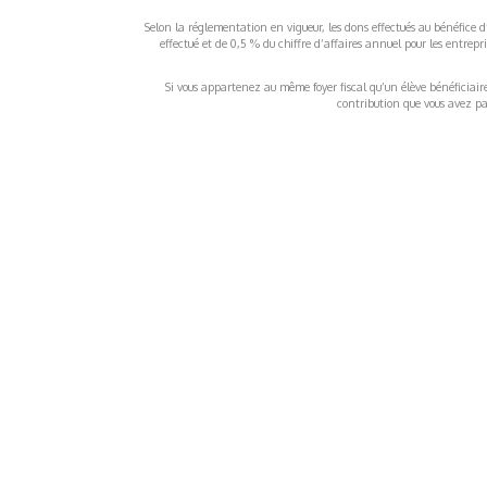
Selon la réglementation en vigueur, les dons effectués au bénéfice d
effectué et de 0,5 % du chiffre d’affaires annuel pour les entrep
Si vous appartenez au même foyer fiscal qu’un élève bénéficiaire d
contribution que vous avez pay
À propos
Inf
QUI SOMMES-NOUS ?
COND
D'UTIL
FONDATEURS
MENT
MÉCÈNES