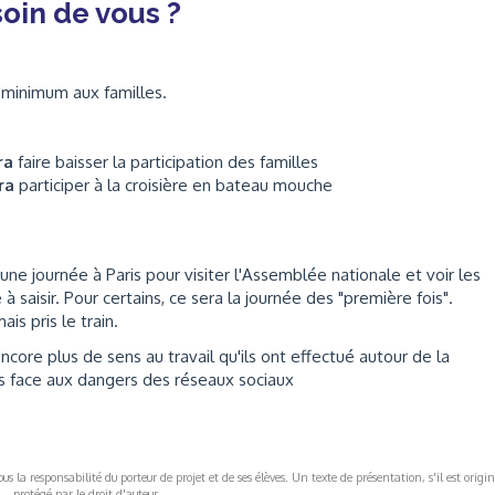
oin de vous ?
 minimum aux familles.
tra
faire baisser la participation des familles
tra
participer à la croisière en bateau mouche
 une journée à Paris pour visiter l'Assemblée nationale et voir les
saisir. Pour certains, ce sera la journée des "première fois".
is pris le train.
core plus de sens au travail qu'ils ont effectué autour de la
rs face aux dangers des réseaux sociaux
s la responsabilité du porteur de projet et de ses élèves. Un texte de présentation, s'il est origin
protégé par le droit d'auteur