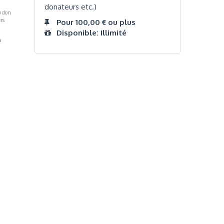
donateurs etc.)
u don
rs
Pour 100,00 € ou plus
Disponible: Illimité
a
Réseaux Sociaux
NT
FACEBOOK
LINKEDIN
INSTAGRAM