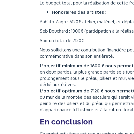
Le budget total pour la réalisation de cette f
Honoraires des artistes
:
Pablito Zago : 6120€ atelier, matériel, et dép
Seb Bouchard : 1000€ (participation à la réalisa
Soit un total de 7120€
Nous sollicitons une contribution financière po
commémorative dans son entièreté.
L'objectif minimum de 1600 € nous perme
en deux parties, la plus grande partie se situ
prolongement sous le préau, piliers et mur, vi
dédié aux élèves.
L'objectif optimum de 7120 € nous permet
du mur de la montée des escaliers qui serait vis
peinture des piliers et du préau qui permettrai
d'appartenance à l'histoire et à la culture local
En conclusion
Ce projet artistique est une occasion unique