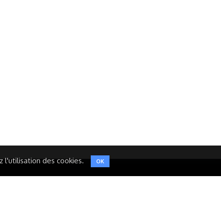
Réseaux Sociaux
NT
FACEBOOK
LINKEDIN
INSTAGRAM
TWITTER
l'utilisation des cookies.
OK