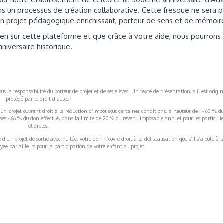
s un processus de création collaborative. Cette fresque ne sera 
 projet pédagogique enrichissant, porteur de sens et de mémoir
en sur cette plateforme et que grâce à votre aide, nous pourrons
nniversaire historique.
s la responsabilité du porteur de projet et de ses élèves. Un texte de présentation, s'il est origin
protégé par le droit d'auteur
’un projet ouvrent droit à la réduction d’impôt sous certaines conditions, à hauteur de : - 60 % d
rises - 66 % du don effectué, dans la limite de 20 % du revenu imposable annuel pour les particulie
éligibles.
’un projet de sortie avec nuitée, votre don n’ouvre droit à la défiscalisation que s’il s’ajoute à l
ée par ailleurs pour la participation de votre enfant au projet.