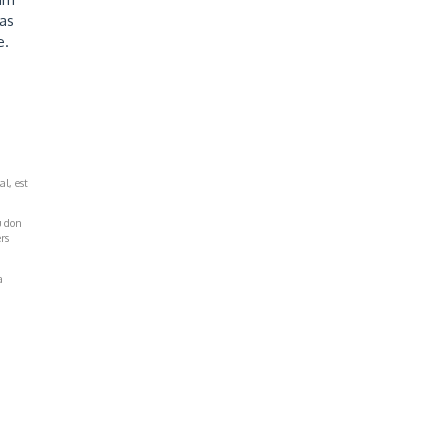
pas
e.
al, est
u don
rs
a