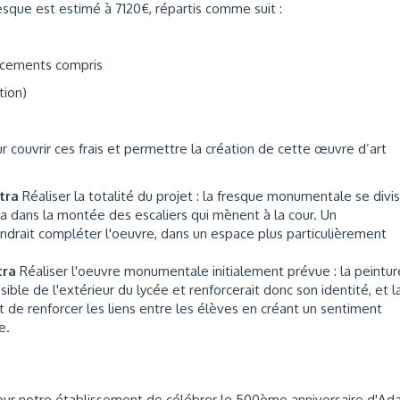
resque est estimé à 7120€, répartis comme suit :
lacements compris
tion)
ur couvrir ces frais et permettre la création de cette œuvre d’art
ttra
Réaliser la totalité du projet : la fresque monumentale se divi
era dans la montée des escaliers qui mènent à la cour. Un
endrait compléter l'oeuvre, dans un espace plus particulièrement
tra
Réaliser l'oeuvre monumentale initialement prévue : la peintur
ible de l'extérieur du lycée et renforcerait donc son identité, et l
t de renforcer les liens entre les élèves en créant un sentiment
e.
 pour notre établissement de célébrer le 500ème anniversaire d'A