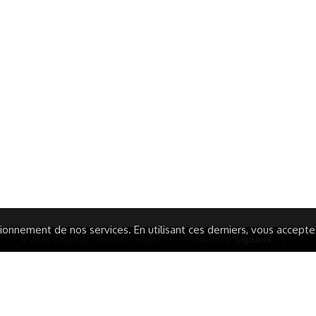
ormations Générales
Autres
ITIONS GÉNÉRALES
CAMPAGNE DE FINANCEME
ISATION
AIRES ÉDUCATIVES (OFB)
IONS LÉGALES
AIDE ET CONTACT
TIQUE DE CONFIDENTIALITÉ
LA CHARTE
ARATION D'ACCESSIBILITÉ
onnement de nos services. En utilisant ces derniers, vous acceptez 
© 2024 Copyright Trousse à Projets
|
Powered by
Capsens
|