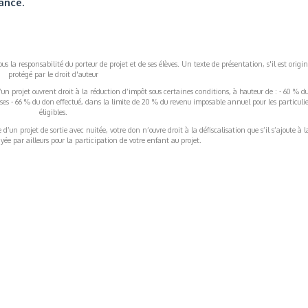
ance.
s la responsabilité du porteur de projet et de ses élèves. Un texte de présentation, s'il est origin
protégé par le droit d'auteur
’un projet ouvrent droit à la réduction d’impôt sous certaines conditions, à hauteur de : - 60 % d
rises - 66 % du don effectué, dans la limite de 20 % du revenu imposable annuel pour les particulie
éligibles.
’un projet de sortie avec nuitée, votre don n’ouvre droit à la défiscalisation que s’il s’ajoute à l
ée par ailleurs pour la participation de votre enfant au projet.
ormations Générales
Autres