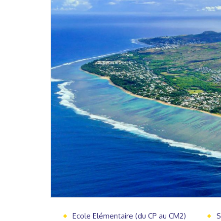
Ecole Elémentaire (du CP au CM2)
S