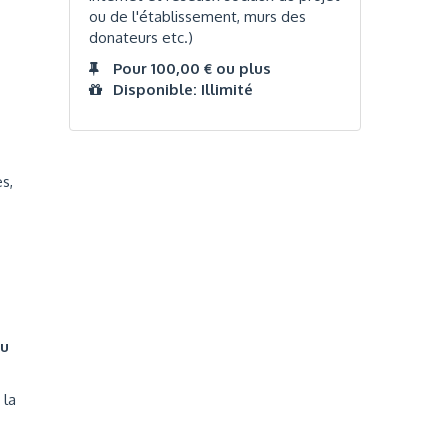
ou de l'établissement, murs des
donateurs etc.)
Pour 100,00 € ou plus
Disponible: Illimité
s,
du
 la