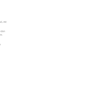
al, est
u don
rs
a
Réseaux Sociaux