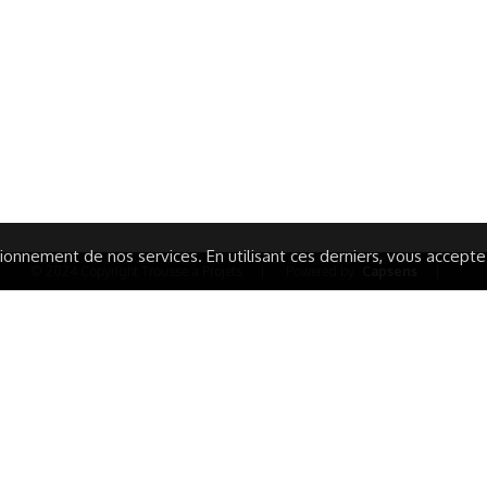
ITIONS GÉNÉRALES
CAMPAGNE DE FINANCEME
ISATION
AIRES ÉDUCATIVES (OFB)
IONS LÉGALES
AIDE ET CONTACT
TIQUE DE CONFIDENTIALITÉ
LA CHARTE
ARATION D'ACCESSIBILITÉ
onnement de nos services. En utilisant ces derniers, vous acceptez 
© 2024 Copyright Trousse à Projets
|
Powered by
Capsens
|