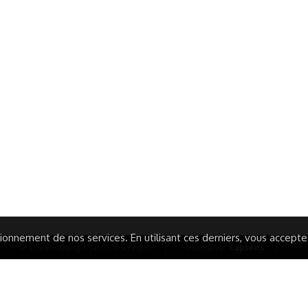
ormations Générales
Autres
ITIONS GÉNÉRALES
CAMPAGNE DE FINANCEME
ISATION
AIRES ÉDUCATIVES (OFB)
IONS LÉGALES
AIDE ET CONTACT
TIQUE DE CONFIDENTIALITÉ
LA CHARTE
ARATION D'ACCESSIBILITÉ
onnement de nos services. En utilisant ces derniers, vous acceptez 
© 2024 Copyright Trousse à Projets
|
Powered by
Capsens
|