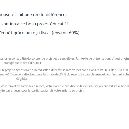
use et fait une réelle différence.
soutien à ce beau projet éducatif !
'impôt grâce au reçu fiscal (environ 60%).
s la responsabilité du porteur de projet et de ses élèves. Un texte de présentation, s'il est origin
protégé par le droit d'auteur
’un projet ouvrent droit à la réduction d’impôt sous certaines conditions, à hauteur de : - 60 % d
rises - 66 % du don effectué, dans la limite de 20 % du revenu imposable annuel pour les particulie
éligibles.
’un projet de sortie avec nuitée, votre don n’ouvre droit à la défiscalisation que s’il s’ajoute à l
ée par ailleurs pour la participation de votre enfant au projet.