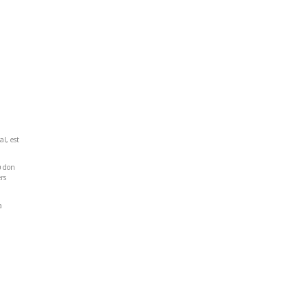
al, est
u don
rs
a