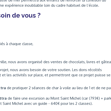
lasse de mer permettra aux enfants de renforcer la cohésion du
e expérience inoubliable loin du cadre habituel de l’école.
oin de vous ?
iés à chaque classe,
le, nous avons organisé des ventes de chocolats, livres et gâtea
projet, nous avons besoin de votre soutien. Les dons récoltés
 et les activités sur place, et permettront que ce projet puisse se
ttra
de pratiquer 2 séances de char à voile au lieu de 1 et de ne pa
ttra
de faire une excursion au Mont Saint Michel (car (793€) + par
t Saint Michel avec un guide - 640€ pour les 2 classes).