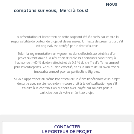
Nous
comptons sur vous, Merci à tous!
La présentation et le contenu de cette page ont été élaborés par et sous la
responsabilité du porteur de projet et de ses élèves. Un texte de présentation, s'il
est original, est protégé par le droit d'auteur
Selon la réglementation en vigueur, les dons effectués au bénéfice d’un
projet ouvrent droit à la réduction d’impôt sous certaines conditions, à
hauteur de : - 60 % du don effectué et de 0,5 % du chiffre d’affaires annuel
pour les entreprises - 66 % du don effectué, dans la limite de 20 % du revenu
imposable annuel pour les particuliers éligibles.
Si vous appartenez au même foyer fiscal qu’un élève bénéficiaire d’un projet
de sortie avec nuitée, votre don n’ouvre droit à la défiscalisation que s’il
s’ajoute à la contribution que vous avez payée par ailleurs pour la
participation de votre enfant au projet.
CONTACTER
LE PORTEUR DE PROJET