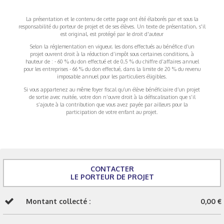
La présentation et le contenu de cette page ont été élaborés par et sous la
responsabilité du porteur de projet et de ses élèves. Un texte de présentation, s'il
est original, est protégé par le droit d'auteur
Selon la réglementation en vigueur, les dons effectués au bénéfice d’un
projet ouvrent droit à la réduction d’impôt sous certaines conditions, à
hauteur de : - 60 % du don effectué et de 0,5 % du chiffre d’affaires annuel
pour les entreprises - 66 % du don effectué, dans la limite de 20 % du revenu
imposable annuel pour les particuliers éligibles.
Si vous appartenez au même foyer fiscal qu’un élève bénéficiaire d’un projet
de sortie avec nuitée, votre don n’ouvre droit à la défiscalisation que s’il
s’ajoute à la contribution que vous avez payée par ailleurs pour la
participation de votre enfant au projet.
CONTACTER
LE PORTEUR DE PROJET
Montant collecté :
0,00 €