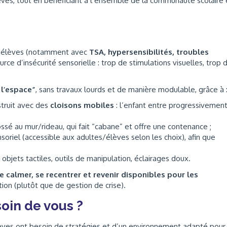
ves, tout en bénéficiant à l’ensemble de la communauté scolaire 
ins élèves (notamment avec
TSA, hypersensibilités, troubles
rce d’insécurité sensorielle : trop de stimulations visuelles, trop 
 l’espace”
, sans travaux lourds et de manière modulable, grâce à 
struit avec des
cloisons mobiles
: l’enfant entre progressivemen
ossé au mur/rideau, qui fait “cabane” et offre une contenance ;
soriel (accessible aux adultes/élèves selon les choix), afin que
, objets tactiles, outils de manipulation, éclairages doux.
e calmer, se recentrer et revenir disponibles pour les
ion (plutôt que de gestion de crise).
oin de vous ?
élèves ont besoin de stratégies et d’un environnement adapté pour