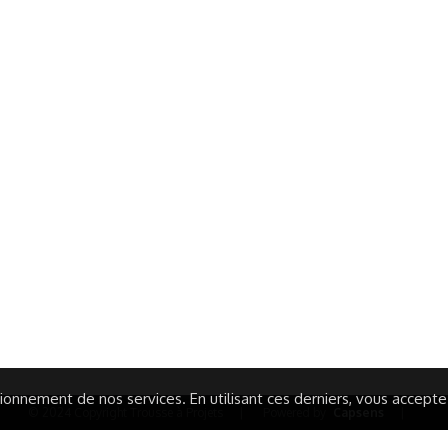
ormations Générales
Autres
ITIONS GÉNÉRALES
CAMPAGNE DE FINANCEME
ISATION
AIRES ÉDUCATIVES (OFB)
IONS LÉGALES
AIDE ET CONTACT
TIQUE DE CONFIDENTIALITÉ
LA CHARTE
ARATION D'ACCESSIBILITÉ
onnement de nos services. En utilisant ces derniers, vous acceptez 
© 2024 Copyright Trousse à Projets
|
Powered by
Capsens
|