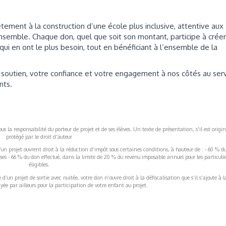
tement à la construction d’une école plus inclusive, attentive aux
semble. Chaque don, quel que soit son montant, participe à créer
qui en ont le plus besoin, tout en bénéficiant à l’ensemble de la
soutien, votre confiance et votre engagement à nos côtés au ser
nts.
s la responsabilité du porteur de projet et de ses élèves. Un texte de présentation, s'il est origin
protégé par le droit d'auteur
’un projet ouvrent droit à la réduction d’impôt sous certaines conditions, à hauteur de : - 60 % d
rises - 66 % du don effectué, dans la limite de 20 % du revenu imposable annuel pour les particulie
éligibles.
’un projet de sortie avec nuitée, votre don n’ouvre droit à la défiscalisation que s’il s’ajoute à l
ée par ailleurs pour la participation de votre enfant au projet.