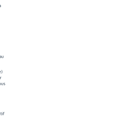
a
au
e)
r
ous
tif