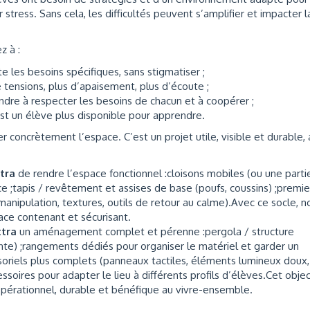
 stress. Sans cela, les difficultés peuvent s’amplifier et impacter l
z à :
 les besoins spécifiques, sans stigmatiser ;
 tensions, plus d’apaisement, plus d’écoute ;
ndre à respecter les besoins de chacun et à coopérer ;
st un élève plus disponible pour apprendre.
ncrètement l’espace. C’est un projet utile, visible et durable, 
ttra
de rendre l’espace fonctionnel :cloisons mobiles (ou une parti
ce ;tapis / revêtement et assises de base (poufs, coussins) ;premie
manipulation, textures, outils de retour au calme).Avec ce socle, n
ace contenant et sécurisant.
ttra
un aménagement complet et pérenne :pergola / structure
ante) ;rangements dédiés pour organiser le matériel et garder un
nsoriels plus complets (panneaux tactiles, éléments lumineux doux,
soires pour adapter le lieu à différents profils d’élèves.Cet objec
opérationnel, durable et bénéfique au vivre-ensemble.