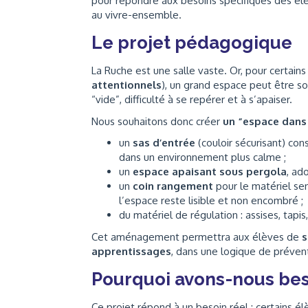
pour répondre aux besoins spécifiques des élè
au vivre-ensemble.
Le projet pédagogique
La Ruche est une salle vaste. Or, pour certa
attentionnels
), un grand espace peut être sou
“vide”, difficulté à se repérer et à s’apaiser.
Nous souhaitons donc créer
un “espace dans
un
sas d’entrée
(couloir sécurisant) con
dans un environnement plus calme ;
un
espace apaisant sous pergola
, ad
un
coin rangement
pour le matériel sen
l’espace reste lisible et non encombré ;
du matériel de régulation : assises, tapis
Cet aménagement permettra aux élèves de
s
apprentissages
, dans une logique de prévent
Pourquoi avons-nous bes
Ce projet répond à un besoin réel : certains 