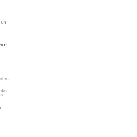
 un
vice
al, est
u don
rs
a