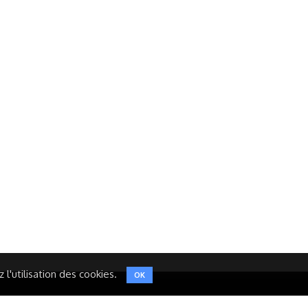
Réseaux Sociaux
NT
FACEBOOK
LINKEDIN
INSTAGRAM
TWITTER
l'utilisation des cookies.
OK