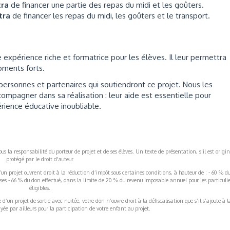
tra
de financer une partie des repas du midi et les goûters.
ttra
de financer les repas du midi, les goûters et le transport.
expérience riche et formatrice pour les élèves. Il leur permettra
ments forts.
ersonnes et partenaires qui soutiendront ce projet. Nous les
mpagner dans sa réalisation : leur aide est essentielle pour
rience éducative inoubliable.
s la responsabilité du porteur de projet et de ses élèves. Un texte de présentation, s'il est origin
protégé par le droit d'auteur
’un projet ouvrent droit à la réduction d’impôt sous certaines conditions, à hauteur de : - 60 % d
rises - 66 % du don effectué, dans la limite de 20 % du revenu imposable annuel pour les particulie
éligibles.
’un projet de sortie avec nuitée, votre don n’ouvre droit à la défiscalisation que s’il s’ajoute à l
ée par ailleurs pour la participation de votre enfant au projet.