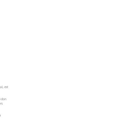
al, est
u don
rs
a