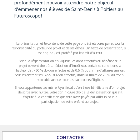
profondément pouvoir atteindre notre objectif
d'emmener nos élèves de Saint-Denis à Poitiers au
Futuroscope!
La présentation et le contenu de cette page ont été élaborés par et sous la
responsabilité du porteur de projet et de ses élèves. Un texte de présentation, s'il
est original, est protégé par le droit d'auteur
Selon la réglementation en vigueur, les dons effectués au bénéfice d’un
projet ouvrent droit à la réduction d’impôt sous certaines conditions, à
hauteur de : - 60 % du don effectué et de 0,5 % du chiffre d’affaires annuel
pour les entreprises - 66 % du don effectué, dans la limite de 20 % du revenu
imposable annuel pour les particuliers éligibles.
Si vous appartenez au même foyer fiscal qu’un élève bénéficiaire d’un projet
de sortie avec nuitée, votre don n’ouvre droit à la défiscalisation que s’il
s’ajoute à la contribution que vous avez payée par ailleurs pour la
participation de votre enfant au projet.
CONTACTER