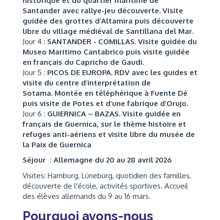
historique et du quartier maritime de
Santander avec rallye-jeu découverte.
Visite
guidée des grottes d’Altamira puis
découverte
libre du village médiéval de Santillana del Mar.
Jour 4 :
SANTANDER - COMILLAS.
Visite guidée du
Museo Maritimo Cantabrico puis v
isite guidée
en français du Capricho de Gaudi.
Jour 5 :
PICOS DE EUROPA.
RDV avec les guides et
visite du centre d’interprétation de
Sotama.
Montée en téléphérique à
Fuente Dé
puis
visite de Potes et d’une fabrique d’Orujo.
Jour 6 :
GUIERNICA – BAZAS.
Visite guidée en
français de Guernica, sur le thème histoire et
refuges anti-aériens et visite libre du musée de
la Paix de Guernica
Séjour : Allemagne du 20 au 28 avril 2026
Visites: Hamburg, Lüneburg, quotidien des familles,
découverte de l'école, activités sportives. Accueil
des élèves allemands du 9 au 16 mars.
Pourquoi avons-nous