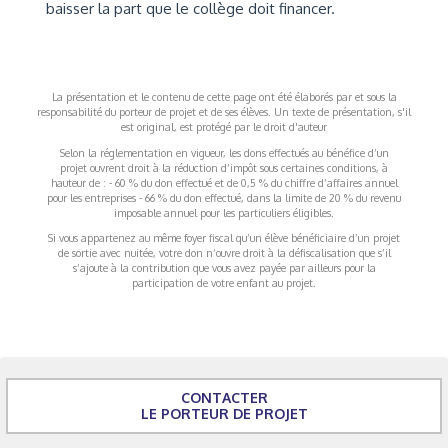
baisser la part que le collège doit financer.
La présentation et le contenu de cette page ont été élaborés par et sous la
responsabilité du porteur de projet et de ses élèves. Un texte de présentation, s'il
est original, est protégé par le droit d'auteur
Selon la réglementation en vigueur, les dons effectués au bénéfice d’un
projet ouvrent droit à la réduction d’impôt sous certaines conditions, à
hauteur de : - 60 % du don effectué et de 0,5 % du chiffre d’affaires annuel
pour les entreprises - 66 % du don effectué, dans la limite de 20 % du revenu
imposable annuel pour les particuliers éligibles.
Si vous appartenez au même foyer fiscal qu’un élève bénéficiaire d’un projet
de sortie avec nuitée, votre don n’ouvre droit à la défiscalisation que s’il
s’ajoute à la contribution que vous avez payée par ailleurs pour la
participation de votre enfant au projet.
CONTACTER
LE PORTEUR DE PROJET