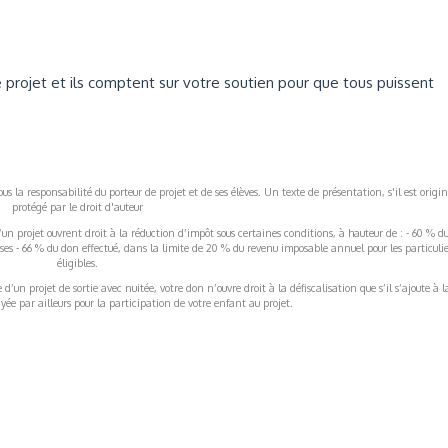
e projet et ils comptent sur votre soutien pour que tous puissent
s la responsabilité du porteur de projet et de ses élèves. Un texte de présentation, s'il est origin
protégé par le droit d'auteur
’un projet ouvrent droit à la réduction d’impôt sous certaines conditions, à hauteur de : - 60 % d
rises - 66 % du don effectué, dans la limite de 20 % du revenu imposable annuel pour les particulie
éligibles.
’un projet de sortie avec nuitée, votre don n’ouvre droit à la défiscalisation que s’il s’ajoute à l
ée par ailleurs pour la participation de votre enfant au projet.