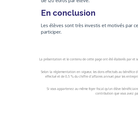
de 120 euros par élève.
En conclusion
Les élèves sont très investis et motivés par c
participer.
La présentation et le contenu de cette page ont été élaborés par et sou
Selon la réglementation en vigueur, les dons effectués au bénéfice d
effectué et de 0,5 % du chiffre d’affaires annuel pour les entrep
Si vous appartenez au même foyer fiscal qu’un élève bénéficiaire d
contribution que vous avez pay