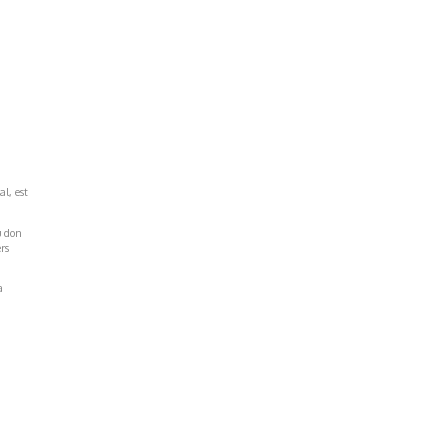
al, est
u don
rs
a