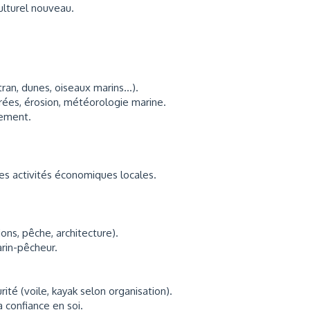
ulturel nouveau.
stran, dunes, oiseaux marins…).
rées, érosion, météorologie marine.
nement.
es activités économiques locales.
ons, pêche, architecture).
rin-pêcheur.
rité (voile, kayak selon organisation).
a confiance en soi.