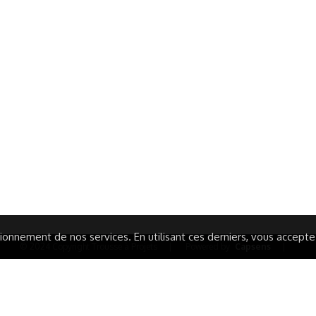
ormations Générales
Autres
ITIONS GÉNÉRALES
CAMPAGNE DE FINANCEME
ISATION
AIRES ÉDUCATIVES (OFB)
IONS LÉGALES
AIDE ET CONTACT
TIQUE DE CONFIDENTIALITÉ
LA CHARTE
ARATION D'ACCESSIBILITÉ
onnement de nos services. En utilisant ces derniers, vous acceptez 
© 2024 Copyright Trousse à Projets
|
Powered by
Capsens
|