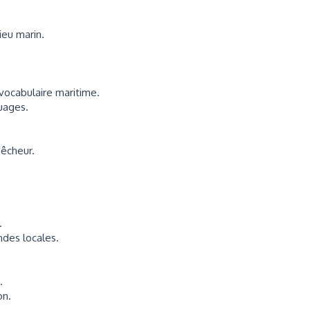
lieu marin.
le vocabulaire maritime.
uages.
pêcheur.
.
des locales.
.
on.