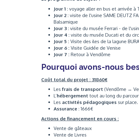
Jour 1
: voyage aller en bus et arrivée à 
Jour 2
: visite de l'usine SAME DEUTZ FA
Balsamique
Jour 3
: visite du musée Ferrari - de l'us
Jour 4
: visite du musée Ducati et du circ
Jour 5 :
Visite des iles de la lagune B
Jour 6 :
Visite Guidée de Venise
Jour 7 :
Retour à Vendôme
Pourquoi avons-nous bes
Coût total du projet : 31860€
Les
frais de transport
(Vendôme ↔ Ven
L’
hébergement
tout au long du parcour
Les
activités pédagogiques
sur place.
Assurance
: 1666€
Actions de financement en cours :
Vente de gâteaux
Vente de Livres