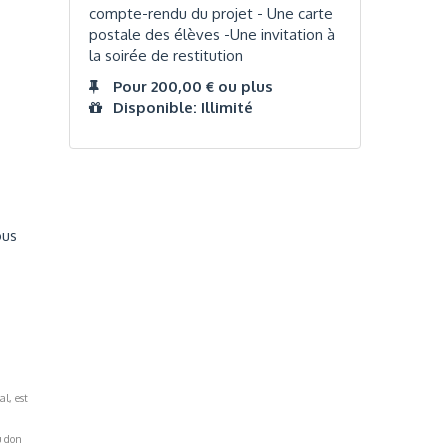
compte-rendu du projet - Une carte
postale des élèves -Une invitation à
la soirée de restitution
Pour 200,00 € ou plus
Disponible: Illimité
ous
al, est
u don