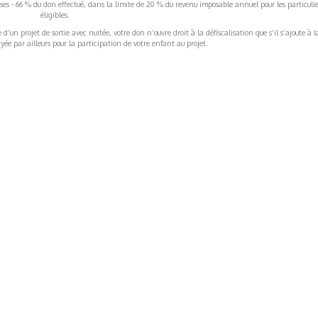
rises - 66 % du don effectué, dans la limite de 20 % du revenu imposable annuel pour les particulie
éligibles.
’un projet de sortie avec nuitée, votre don n’ouvre droit à la défiscalisation que s’il s’ajoute à l
ée par ailleurs pour la participation de votre enfant au projet.
ormations Générales
Autres
ITIONS GÉNÉRALES
CAMPAGNE DE FINANCEME
ISATION
AIRES ÉDUCATIVES (OFB)
IONS LÉGALES
AIDE ET CONTACT
TIQUE DE CONFIDENTIALITÉ
LA CHARTE