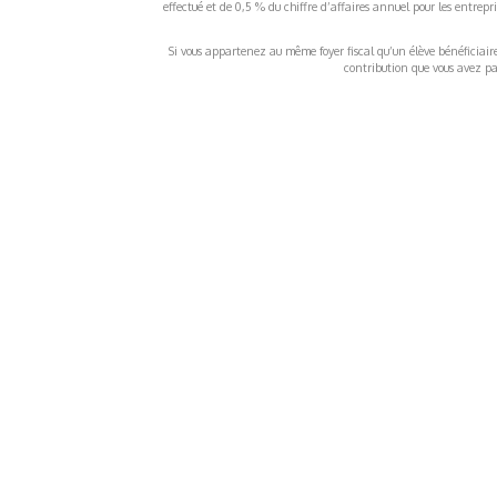
effectué et de 0,5 % du chiffre d’affaires annuel pour les entrep
Si vous appartenez au même foyer fiscal qu’un élève bénéficiaire d
contribution que vous avez pay
À propos
Inf
QUI SOMMES-NOUS ?
COND
D'UTIL
FONDATEURS
MENT
MÉCÈNES
POLI
PARTENAIRES