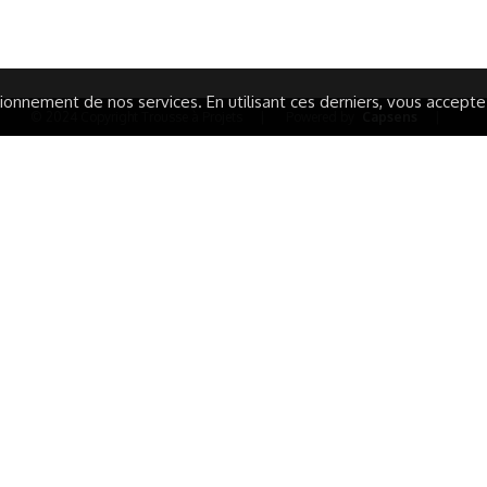
ARATION D'ACCESSIBILITÉ
onnement de nos services. En utilisant ces derniers, vous acceptez 
© 2024 Copyright Trousse à Projets
|
Powered by
Capsens
|