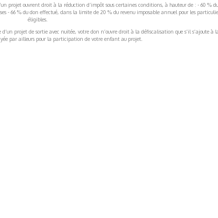
’un projet ouvrent droit à la réduction d’impôt sous certaines conditions, à hauteur de : - 60 % d
rises - 66 % du don effectué, dans la limite de 20 % du revenu imposable annuel pour les particulie
éligibles.
’un projet de sortie avec nuitée, votre don n’ouvre droit à la défiscalisation que s’il s’ajoute à l
ée par ailleurs pour la participation de votre enfant au projet.
ormations Générales
Autres
ITIONS GÉNÉRALES
CAMPAGNE DE FINANCEME
ISATION
AIRES ÉDUCATIVES (OFB)
IONS LÉGALES
AIDE ET CONTACT
TIQUE DE CONFIDENTIALITÉ
LA CHARTE