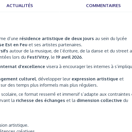
ACTUALITÉS
COMMENTAIRES
orme d’une
résidence artistique de deux jours
au sein du lycée
se Est en Feu
et ses artistes partenaires.
sifs
autour de la musique, de l’écriture, de la danse et du street a
entées lors du
Festi’Vitry
, le
19 avril 2026
.
’internat d’excellence
visera à encourager les internes à s’impliq
gement culturel
, développer leur
expression artistique
et
 sur des temps plus informels mais plus réguliers.
scolaire, ce format resserré et immersif s’adapte aux contraintes
ervant la
richesse des échanges
et la
dimension collective
du
ion artistique.
étences créatives.