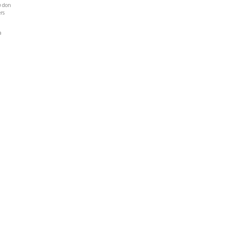
u don
rs
a
Réseaux Sociaux
NT
FACEBOOK
LINKEDIN
INSTAGRAM