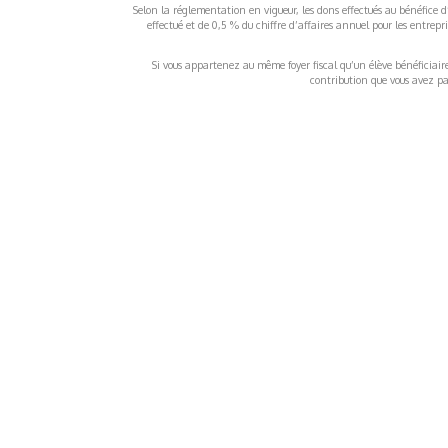
Selon la réglementation en vigueur, les dons effectués au bénéfice d
effectué et de 0,5 % du chiffre d’affaires annuel pour les entrep
Si vous appartenez au même foyer fiscal qu’un élève bénéficiaire d
contribution que vous avez pay
À propos
Inf
QUI SOMMES-NOUS ?
COND
D'UTIL
FONDATEURS
MENT
MÉCÈNES
POLI