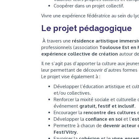
Coopérer dans un projet collectif.
Vivre une expérience fédératrice au sein du ly
Le projet pédagogique
À travers une
résidence artistique immersi
professionnels (association
Toulouse Est en 
expérience collective de création
autour de 
Il ne s’agit pas d’apporter la culture aux jeun
leur permettant de découvrir d’autres formes 
Le projet vise également à :
Développer l’éducation artistique et cult
et/ou collectives.
Renforcer la mixité sociale et culturell
événement
gratuit, festif et inclusif
.
Encourager la
rencontre des cultures
e
Développer la
confiance en soi
et l’
es
Permettre à chacun de
devenir acteur d
Festi’Vitry
.
Favoriser la
cohésion
et le
vivre-ense