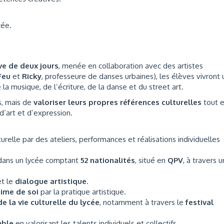
cée.
ve de deux jours
, menée en collaboration avec des artistes
Feu
et
Ricky
, professeure de danses urbaines), les élèves vivront
la musique, de l’écriture, de la danse et du street art.
es, mais de
valoriser leurs propres références culturelles
tout 
d’art et d’expression.
urelle par des ateliers, performances et réalisations individuelles
e dans un lycée comptant
52 nationalités
, situé en
QPV
, à travers u
t le
dialogue artistique
.
time de soi
par la pratique artistique.
e la vie culturelle du lycée
, notamment à travers le
festival
mble
en valorisant les talents individuels et collectifs.