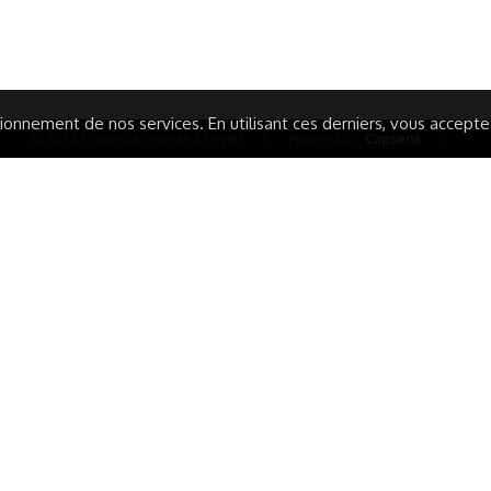
ARATION D'ACCESSIBILITÉ
onnement de nos services. En utilisant ces derniers, vous acceptez 
© 2024 Copyright Trousse à Projets
|
Powered by
Capsens
|