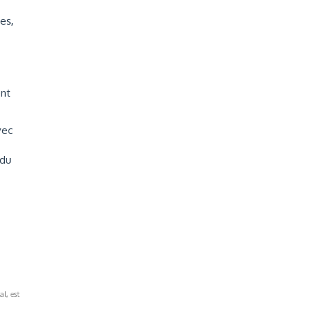
es,
ent
vec
 du
al, est