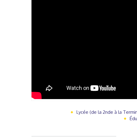
Lycée (de la 2nde à la Termi
Édu