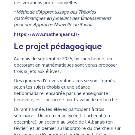
des vocations professionnelles.
*
M
éthode d'
A
pprentissage des
Th
éories
mathématiques
en J
umelant des
É
tablissements
pour une
A
pproche
N
ouvelle du
S
avoir
https://www.mathenjeans.fr/
Le projet pédagogique
Au mois de septembre 2025, un chercheur et un
doctorant en mathématiques sont venus proposer
trois sujets aux élèves.
Des groupes d'élèves volontaires se sont formés
selon les sujets choisis et une séance
hebdomadaire, encadrée par une enseignante
bénévole, est consacrée aux travaux de recherche.
Durant l’année, les élèves participent à trois
séminaires. Un premier au lycée L. Lachenal (en
décembre), un second au lycée de l’Albanais (en
février) et un dernier au laboratoire du chercheur sur
le campus du Bourget du Lac (fin mars). Il s’agit