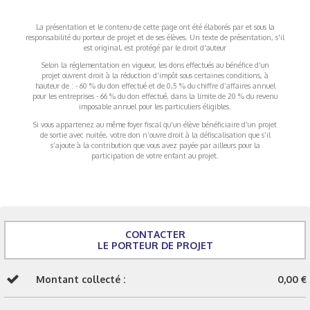
La présentation et le contenu de cette page ont été élaborés par et sous la
responsabilité du porteur de projet et de ses élèves. Un texte de présentation, s'il
est original, est protégé par le droit d'auteur
Selon la réglementation en vigueur, les dons effectués au bénéfice d’un
projet ouvrent droit à la réduction d’impôt sous certaines conditions, à
hauteur de : - 60 % du don effectué et de 0,5 % du chiffre d’affaires annuel
pour les entreprises - 66 % du don effectué, dans la limite de 20 % du revenu
imposable annuel pour les particuliers éligibles.
Si vous appartenez au même foyer fiscal qu’un élève bénéficiaire d’un projet
de sortie avec nuitée, votre don n’ouvre droit à la défiscalisation que s’il
s’ajoute à la contribution que vous avez payée par ailleurs pour la
participation de votre enfant au projet.
CONTACTER
LE PORTEUR DE PROJET
Montant collecté :
0,00 €