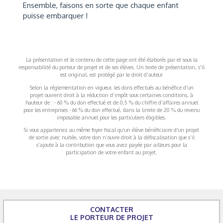
Ensemble, faisons en sorte que chaque enfant
puisse embarquer !
La présentation et le contenu de cette page ont été élaborés par et sous la
responsabilité du porteur de projet et de ses élèves. Un texte de présentation, s'il
est original, est protégé par le droit d'auteur
Selon la réglementation en vigueur, les dons effectués au bénéfice d’un
projet ouvrent droit à la réduction d’impôt sous certaines conditions, à
hauteur de : - 60 % du don effectué et de 0,5 % du chiffre d’affaires annuel
pour les entreprises - 66 % du don effectué, dans la limite de 20 % du revenu
imposable annuel pour les particuliers éligibles.
Si vous appartenez au même foyer fiscal qu’un élève bénéficiaire d’un projet
de sortie avec nuitée, votre don n’ouvre droit à la défiscalisation que s’il
s’ajoute à la contribution que vous avez payée par ailleurs pour la
participation de votre enfant au projet.
CONTACTER
LE PORTEUR DE PROJET