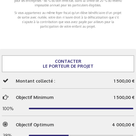
pour les entreprises - 66 % du don effectué, dans la limite de 20 % du revenu
imposable annuel pour les particuliers éligibles.
Si vous appartenez au même foyer fiscal qu’un élève bénéficiaire d’un projet
de sortie avec nuitée, votre don n’ouvre droit à la défiscalisation que s’il
s’ajoute à la contribution que vous avez payée par ailleurs pour la
participation de votre enfant au projet.
CONTACTER
LE PORTEUR DE PROJET
Montant collecté :
1 500,00 €
Objectif Minimum
1 500,00 €
100%
Objectif Optimum
4 000,00 €
38%