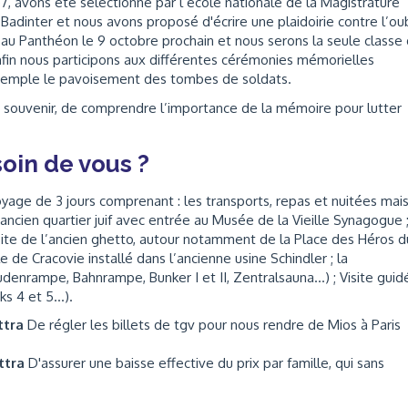
7, avons été sélectionné par l’école nationale de la Magistrature
 Badinter et nous avons proposé d'écrire une plaidoirie contre l’oub
 au Panthéon le 9 octobre prochain et nous serons la seule classe
Enfin nous participons aux différentes cérémonies mémorielles
xemple le pavoisement des tombes de soldats.
se souvenir, de comprendre l’importance de la mémoire pour lutter
oin de vous ?
oyage de 3 jours comprenant : les transports, repas et nuitées mai
, ancien quartier juif avec entrée au Musée de la Vieille Synagogue 
site de l’ancien ghetto, autour notamment de la Place des Héros d
e de Cracovie installé dans l’ancienne usine Schindler ; la
Judenrampe, Bahnrampe, Bunker I et II, Zentralsauna…) ; Visite guid
ks 4 et 5…).
ttra
De régler les billets de tgv pour nous rendre de Mios à Paris
ttra
D'assurer une baisse effective du prix par famille, qui sans