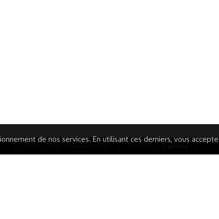
ormations Générales
Autres
ITIONS GÉNÉRALES
CAMPAGNE DE FINANCEME
ISATION
AIRES ÉDUCATIVES (OFB)
IONS LÉGALES
AIDE ET CONTACT
TIQUE DE CONFIDENTIALITÉ
LA CHARTE
ARATION D'ACCESSIBILITÉ
onnement de nos services. En utilisant ces derniers, vous acceptez 
© 2024 Copyright Trousse à Projets
|
Powered by
Capsens
|