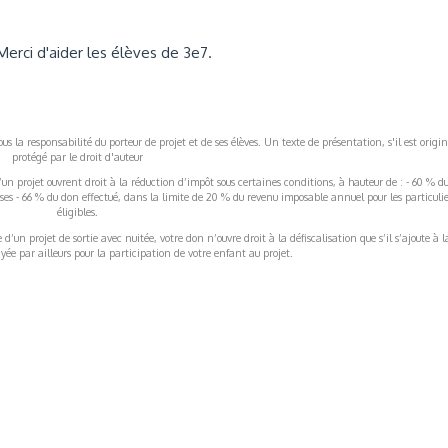
Merci d'aider les élèves de 3e7.
s la responsabilité du porteur de projet et de ses élèves. Un texte de présentation, s'il est origin
protégé par le droit d'auteur
’un projet ouvrent droit à la réduction d’impôt sous certaines conditions, à hauteur de : - 60 % d
rises - 66 % du don effectué, dans la limite de 20 % du revenu imposable annuel pour les particulie
éligibles.
’un projet de sortie avec nuitée, votre don n’ouvre droit à la défiscalisation que s’il s’ajoute à l
ée par ailleurs pour la participation de votre enfant au projet.