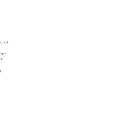
al, est
u don
rs
a