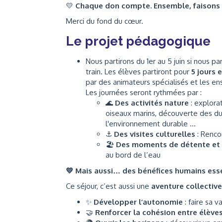
💛
Chaque don compte. Ensemble, faisons 
Merci du fond du cœur.
Le projet pédagogique
Nous partirons du 1er au 5 juin si nous 
train. Les élèves partiront pour
5 jours 
par des animateurs spécialisés et les en
Les journées seront rythmées par :
🌊
Des activités nature
: explora
oiseaux marins, découverte des dun
l'environnement durable ...
⚓
Des visites culturelles
: Renco
🏖️
Des moments de détente et d
au bord de l’eau
💛
Mais aussi… des bénéfices humains esse
Ce séjour, c’est aussi une
aventure collective
✨
Développer l’autonomie
: faire sa v
🤝
Renforcer la cohésion entre élève