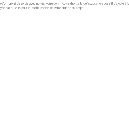
’un projet de sortie avec nuitée, votre don n’ouvre droit à la défiscalisation que s’il s’ajoute à l
ée par ailleurs pour la participation de votre enfant au projet.
ormations Générales
Autres
ITIONS GÉNÉRALES
CAMPAGNE DE FINANCEME
ISATION
AIRES ÉDUCATIVES (OFB)
IONS LÉGALES
AIDE ET CONTACT
TIQUE DE CONFIDENTIALITÉ
LA CHARTE
ARATION D'ACCESSIBILITÉ