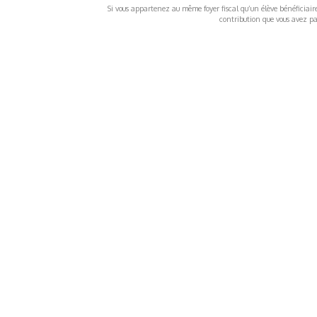
Si vous appartenez au même foyer fiscal qu’un élève bénéficiaire d
contribution que vous avez pay
À propos
Inf
QUI SOMMES-NOUS ?
COND
D'UTIL
FONDATEURS
MENT
MÉCÈNES
POLI
PARTENAIRES
DÉCL
COURTE ECHELLE