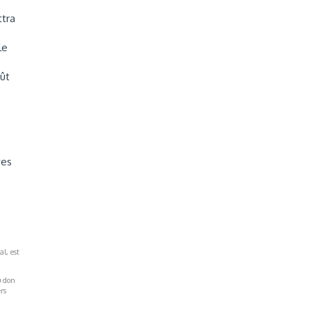
ttra
le
oût
ves
al, est
u don
rs