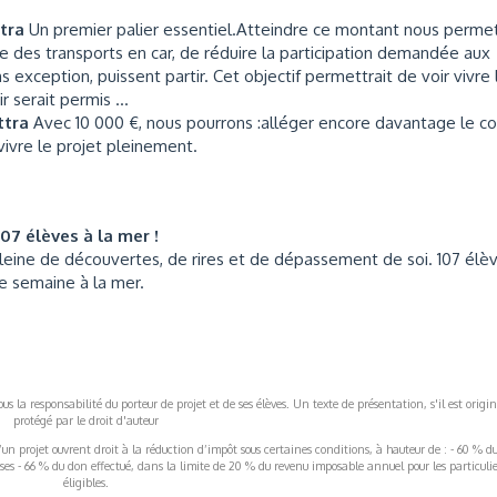
ttra
Un premier palier essentiel.Atteindre ce montant nous perme
ie des transports en car, de réduire la participation demandée aux
s exception, puissent partir. Cet objectif permettrait de voir vivre 
 serait permis ...
ttra
Avec 10 000 €, nous pourrons :alléger encore davantage le c
 vivre le projet pleinement.
107 élèves à la mer !
pleine de découvertes, de rires et de dépassement de soi. 107 élè
te semaine à la mer.
s la responsabilité du porteur de projet et de ses élèves. Un texte de présentation, s'il est origin
protégé par le droit d'auteur
’un projet ouvrent droit à la réduction d’impôt sous certaines conditions, à hauteur de : - 60 % d
rises - 66 % du don effectué, dans la limite de 20 % du revenu imposable annuel pour les particulie
éligibles.