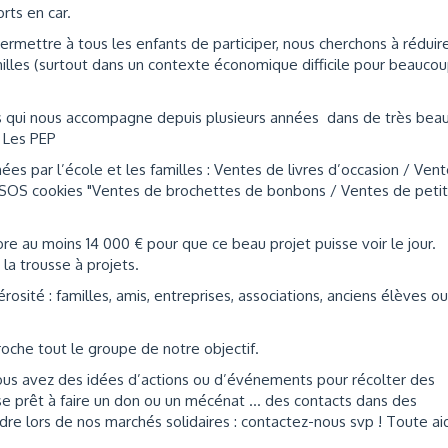
rts en car.
rmettre à tous les enfants de participer, nous cherchons à réduir
milles (surtout dans un contexte économique difficile pour beauco
ers qui nous accompagne depuis plusieurs années dans de très bea
), Les PEP
 par l’école et les familles : Ventes de livres d’occasion / Ven
"SOS cookies "Ventes de brochettes de bonbons / Ventes de petit
re au moins 14 000 € pour que ce beau projet puisse voir le jour.
la trousse à projets.
osité : familles, amis, entreprises, associations, anciens élèves ou
proche tout le groupe de notre objectif.
vous avez des idées d’actions ou d’événements pour récolter des
se prêt à faire un don ou un mécénat ... des contacts dans des
ndre lors de nos marchés solidaires : contactez-nous svp ! Toute ai