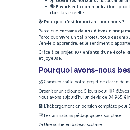
🌍
Ouvrir les horizons
: découvrir un en
🗣️
Favoriser la communication
: pour 
dans la vie réelle
🌟
Pourquoi c’est important pour nous ?
Parce que
certains de nos élèves n’ont jam
Parce que
vivre un tel projet, tous ensembl
l’envie d’apprendre, et le sentiment d’appart
Grâce à ce projet,
107 enfants d’une école R
et joyeuse.
Pourquoi avons-nous bes
💰 Combien coûte notre projet de classe de m
Organiser un séjour de 5 jours pour 107 élèves
Nous avons aujourd’hui un devis de 34 965 € in
🏨 L’hébergement en pension complète pour 5
🎒 Les animations pédagogiques sur place
🚤 Une sortie en bateau scolaire