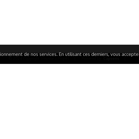
IONS LÉGALES
AIDE ET CONTACT
TIQUE DE CONFIDENTIALITÉ
LA CHARTE
ARATION D'ACCESSIBILITÉ
onnement de nos services. En utilisant ces derniers, vous acceptez 
© 2024 Copyright Trousse à Projets
|
Powered by
Capsens
|