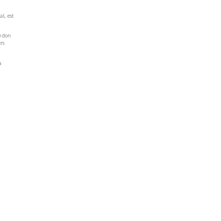
al, est
u don
rs
a
Réseaux Sociaux
NT
FACEBOOK
LINKEDIN