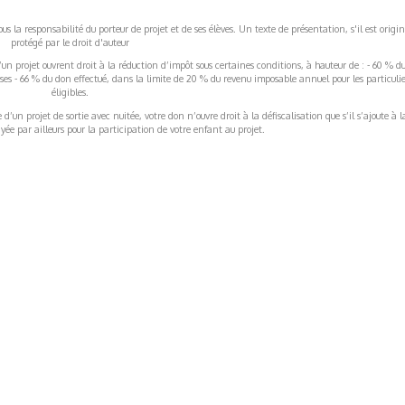
s la responsabilité du porteur de projet et de ses élèves. Un texte de présentation, s'il est origin
protégé par le droit d'auteur
’un projet ouvrent droit à la réduction d’impôt sous certaines conditions, à hauteur de : - 60 % d
rises - 66 % du don effectué, dans la limite de 20 % du revenu imposable annuel pour les particulie
éligibles.
’un projet de sortie avec nuitée, votre don n’ouvre droit à la défiscalisation que s’il s’ajoute à l
ée par ailleurs pour la participation de votre enfant au projet.
ormations Générales
Autres
ITIONS GÉNÉRALES
CAMPAGNE DE FINANCEME
ISATION
AIRES ÉDUCATIVES (OFB)