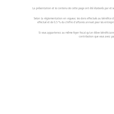
La présentation et le contenu de cette page ont été élaborés par et sou
Selon la réglementation en vigueur, les dons effectués au bénéfice d
effectué et de 0,5 % du chiffre d’affaires annuel pour les entrep
Si vous appartenez au même foyer fiscal qu’un élève bénéficiaire d
contribution que vous avez pay
À propos
Inf
QUI SOMMES-NOUS ?
COND
D'UTIL
FONDATEURS